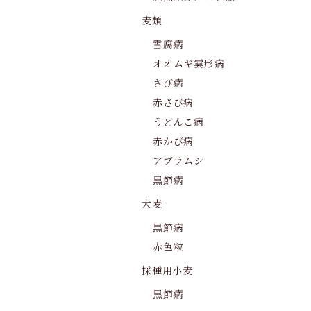
麦類
雪腐病
オオムギ雲形病
さび病
赤さび病
うどんこ病
赤かび病
アブラムシ
黒節病
大麦
黒節病
赤色粒
採種用小麦
黒節病