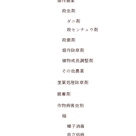
畑作農薬
殺虫剤
ダニ剤
殺センチュウ剤
殺菌剤
畑作除草剤
植物成長調整剤
その他農薬
茎葉処理除草剤
展着剤
作物病害虫別
稲
種子消毒
苗立枯病