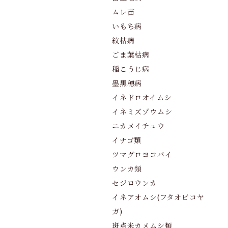
ムレ苗
いもち病
紋枯病
ごま葉枯病
稲こうじ病
墨黒穂病
イネドロオイムシ
イネミズゾウムシ
ニカメイチュウ
イナゴ類
ツマグロヨコバイ
ウンカ類
セジロウンカ
イネアオムシ(フタオビコヤ
ガ)
斑点米カメムシ類