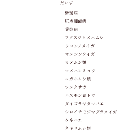
だいず
紫斑病
斑点細菌病
葉焼病
フタスジヒメハムシ
ウコンノメイガ
マメシンクイガ
カメムシ類
マメハンミョウ
コガネムシ類
ツメクサガ
ハスモンヨトウ
ダイズサヤタマバエ
シロイチモジマダラメイガ
タネバエ
ネキリムシ類