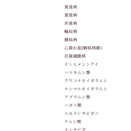
黒星病
黒斑病
赤星病
輪紋病
胴枯病
心腐れ症(胴枯病菌)
花腐細菌病
ナシヒメシンクイ
ハマキムシ類
クワコナカイガラムシ
ナシマルカイガラムシ
アブラムシ類
ハダニ類
ニセナシサビダニ
ケムシ類
ナシチビガ