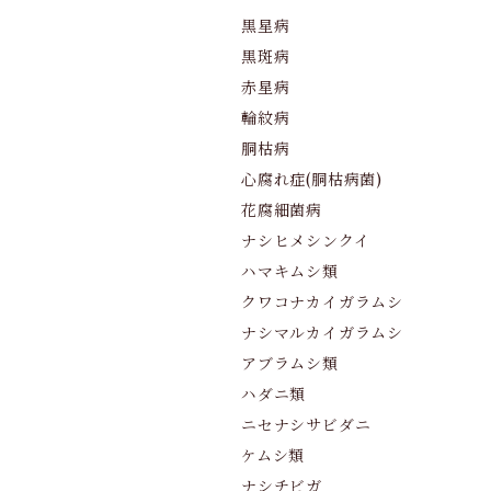
黒星病
黒斑病
赤星病
輪紋病
胴枯病
心腐れ症(胴枯病菌)
花腐細菌病
ナシヒメシンクイ
ハマキムシ類
クワコナカイガラムシ
ナシマルカイガラムシ
アブラムシ類
ハダニ類
ニセナシサビダニ
ケムシ類
ナシチビガ