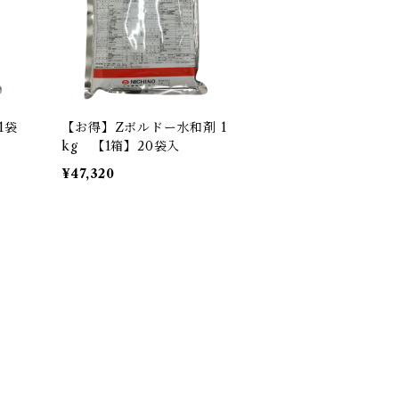
1袋
【お得】Zボルドー水和剤 1
kg 【1箱】20袋入
¥47,320