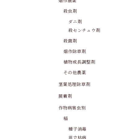
畑作農薬
殺虫剤
ダニ剤
殺センチュウ剤
殺菌剤
畑作除草剤
植物成長調整剤
その他農薬
茎葉処理除草剤
展着剤
作物病害虫別
稲
種子消毒
苗立枯病