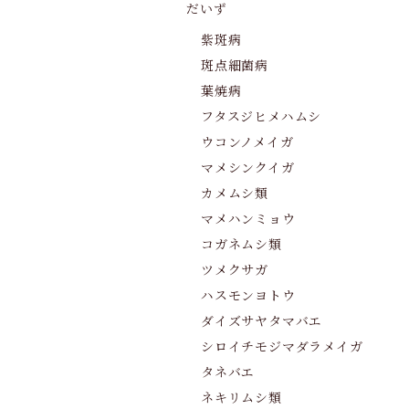
だいず
紫斑病
斑点細菌病
葉焼病
フタスジヒメハムシ
ウコンノメイガ
マメシンクイガ
カメムシ類
マメハンミョウ
コガネムシ類
ツメクサガ
ハスモンヨトウ
ダイズサヤタマバエ
シロイチモジマダラメイガ
タネバエ
ネキリムシ類