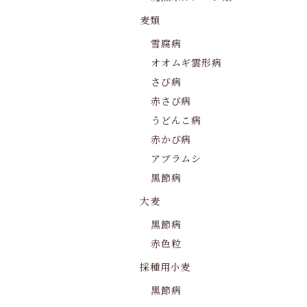
麦類
雪腐病
オオムギ雲形病
さび病
赤さび病
うどんこ病
赤かび病
アブラムシ
黒節病
大麦
黒節病
赤色粒
採種用小麦
黒節病