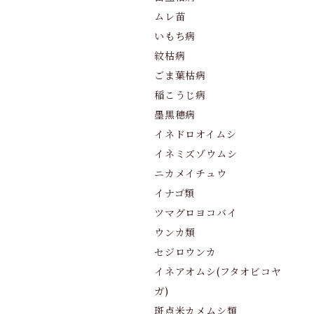
ムレ苗
いもち病
紋枯病
ごま葉枯病
稲こうじ病
墨黒穂病
イネドロオイムシ
イネミズゾウムシ
ニカメイチュウ
イナゴ類
ツマグロヨコバイ
ウンカ類
セジロウンカ
イネアオムシ(フタオビコヤ
ガ)
斑点米カメムシ類