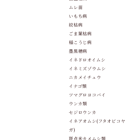
ムレ苗
いもち病
紋枯病
ごま葉枯病
稲こうじ病
墨黒穂病
イネドロオイムシ
イネミズゾウムシ
ニカメイチュウ
イナゴ類
ツマグロヨコバイ
ウンカ類
セジロウンカ
イネアオムシ(フタオビコヤ
ガ)
斑点米カメムシ類