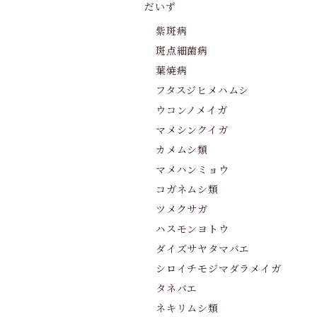
だいず
紫斑病
斑点細菌病
葉焼病
フタスジヒメハムシ
ウコンノメイガ
マメシンクイガ
カメムシ類
マメハンミョウ
コガネムシ類
ツメクサガ
ハスモンヨトウ
ダイズサヤタマバエ
シロイチモジマダラメイガ
タネバエ
ネキリムシ類