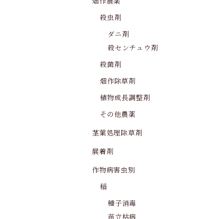
畑作農薬
殺虫剤
ダニ剤
殺センチュウ剤
殺菌剤
畑作除草剤
植物成長調整剤
その他農薬
茎葉処理除草剤
展着剤
作物病害虫別
稲
種子消毒
苗立枯病