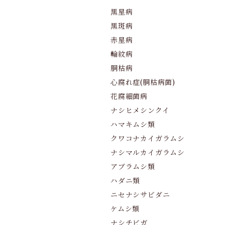
黒星病
黒斑病
赤星病
輪紋病
胴枯病
心腐れ症(胴枯病菌)
花腐細菌病
ナシヒメシンクイ
ハマキムシ類
クワコナカイガラムシ
ナシマルカイガラムシ
アブラムシ類
ハダニ類
ニセナシサビダニ
ケムシ類
ナシチビガ