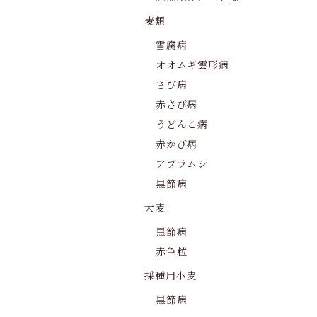
麦類
雪腐病
オオムギ雲形病
さび病
赤さび病
うどんこ病
赤かび病
アブラムシ
黒節病
大麦
黒節病
赤色粒
採種用小麦
黒節病