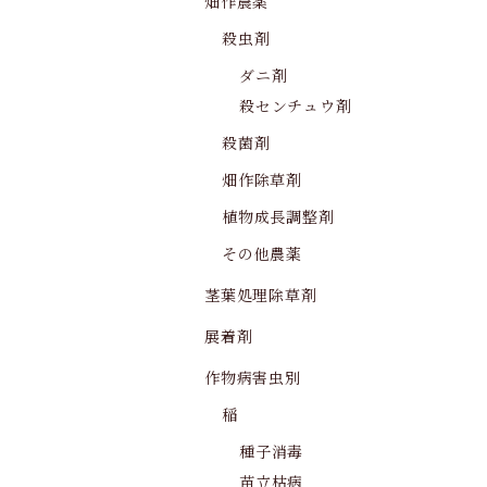
畑作農薬
殺虫剤
ダニ剤
殺センチュウ剤
殺菌剤
畑作除草剤
植物成長調整剤
その他農薬
茎葉処理除草剤
展着剤
作物病害虫別
稲
種子消毒
苗立枯病