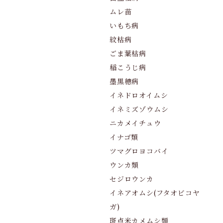
ムレ苗
いもち病
紋枯病
ごま葉枯病
稲こうじ病
墨黒穂病
イネドロオイムシ
イネミズゾウムシ
ニカメイチュウ
イナゴ類
ツマグロヨコバイ
ウンカ類
セジロウンカ
イネアオムシ(フタオビコヤ
ガ)
斑点米カメムシ類