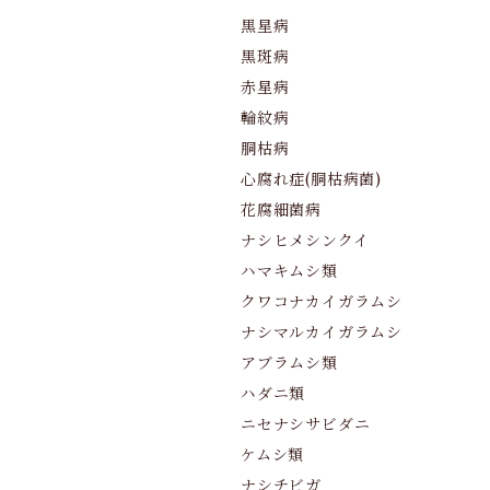
黒星病
黒斑病
赤星病
輪紋病
胴枯病
心腐れ症(胴枯病菌)
花腐細菌病
ナシヒメシンクイ
ハマキムシ類
クワコナカイガラムシ
ナシマルカイガラムシ
アブラムシ類
ハダニ類
ニセナシサビダニ
ケムシ類
ナシチビガ