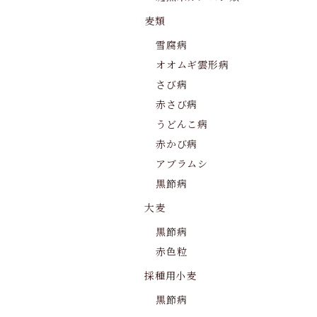
麦類
雪腐病
オオムギ雲形病
さび病
赤さび病
うどんこ病
赤かび病
アブラムシ
黒節病
大麦
黒節病
赤色粒
採種用小麦
黒節病