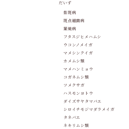
だいず
紫斑病
斑点細菌病
葉焼病
フタスジヒメハムシ
ウコンノメイガ
マメシンクイガ
カメムシ類
マメハンミョウ
コガネムシ類
ツメクサガ
ハスモンヨトウ
ダイズサヤタマバエ
シロイチモジマダラメイガ
タネバエ
ネキリムシ類