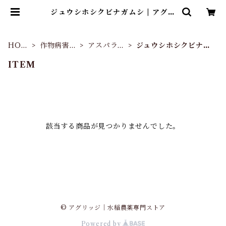
ジュウシホシクビナガムシ | アグリ
ッジ｜水稲農薬専門ストア
HOM
作物病害虫
アスパラガ
ジュウシホシクビナガ
E
別
ス
ムシ
ITEM
該当する商品が見つかりませんでした。
© アグリッジ｜水稲農薬専門ストア
Powered by