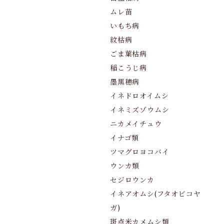
ムレ苗
いもち病
紋枯病
ごま葉枯病
稲こうじ病
墨黒穂病
イネドロオイムシ
イネミズゾウムシ
ニカメイチュウ
イナゴ類
ツマグロヨコバイ
ウンカ類
セジロウンカ
イネアオムシ(フタオビコヤ
ガ)
斑点米カメムシ類