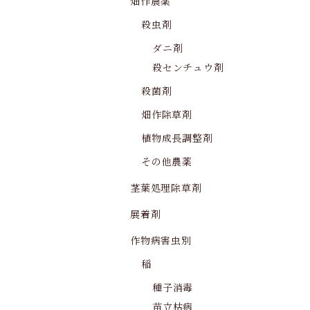
畑作農薬
殺虫剤
ダニ剤
殺センチュウ剤
殺菌剤
畑作除草剤
植物成長調整剤
その他農薬
茎葉処理除草剤
展着剤
作物病害虫別
稲
種子消毒
苗立枯病