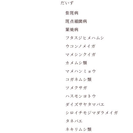
だいず
紫斑病
斑点細菌病
葉焼病
フタスジヒメハムシ
ウコンノメイガ
マメシンクイガ
カメムシ類
マメハンミョウ
コガネムシ類
ツメクサガ
ハスモンヨトウ
ダイズサヤタマバエ
シロイチモジマダラメイガ
タネバエ
ネキリムシ類