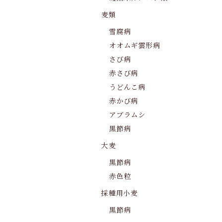
麦類
雪腐病
オオムギ雲形病
さび病
赤さび病
うどんこ病
赤かび病
アブラムシ
黒節病
大麦
黒節病
赤色粒
採種用小麦
黒節病