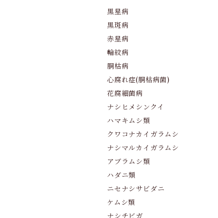
黒星病
黒斑病
赤星病
輪紋病
胴枯病
心腐れ症(胴枯病菌)
花腐細菌病
ナシヒメシンクイ
ハマキムシ類
クワコナカイガラムシ
ナシマルカイガラムシ
アブラムシ類
ハダニ類
ニセナシサビダニ
ケムシ類
ナシチビガ