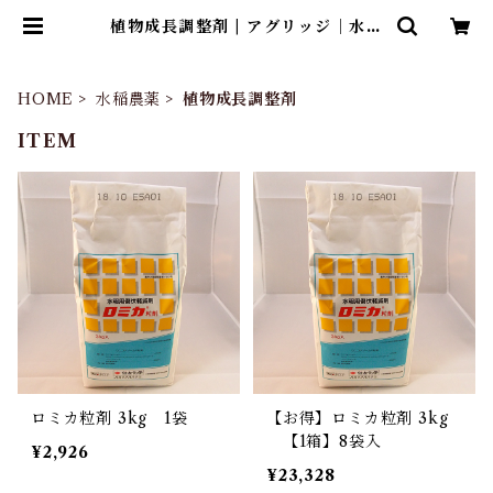
植物成長調整剤 | アグリッジ｜水稲
農薬専門ストア
HOME
水稲農薬
植物成長調整剤
ITEM
ロミカ粒剤 3kg 1袋
【お得】ロミカ粒剤 3kg
【1箱】8袋入
¥2,926
¥23,328