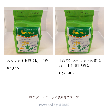
スマレクト粒剤 3kg 1袋
【お得】スマレクト粒剤 3
kg 【１箱】8袋入
¥3,135
¥25,000
© アグリッジ｜水稲農薬専門ストア
Powered by