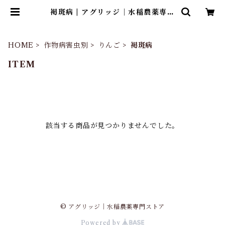
褐斑病 | アグリッジ｜水稲農薬専門
ストア
HOME
作物病害虫別
りんご
褐斑病
ITEM
該当する商品が見つかりませんでした。
© アグリッジ｜水稲農薬専門ストア
Powered by