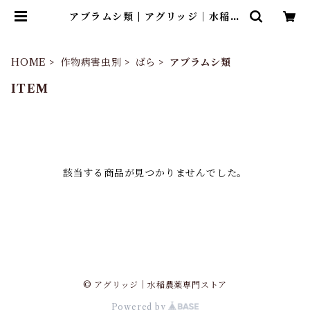
アブラムシ類 | アグリッジ｜水稲農
薬専門ストア
HOME
作物病害虫別
ばら
アブラムシ類
ITEM
該当する商品が見つかりませんでした。
© アグリッジ｜水稲農薬専門ストア
Powered by