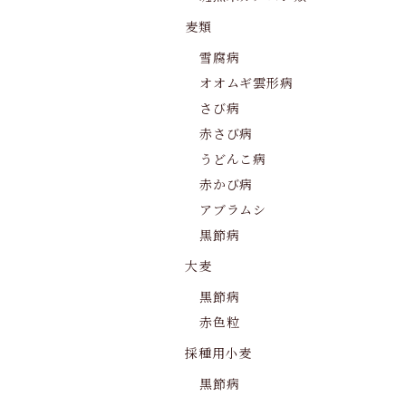
麦類
雪腐病
オオムギ雲形病
さび病
赤さび病
うどんこ病
赤かび病
アブラムシ
黒節病
大麦
黒節病
赤色粒
採種用小麦
黒節病