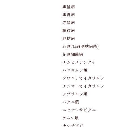
黒星病
黒斑病
赤星病
輪紋病
胴枯病
心腐れ症(胴枯病菌)
花腐細菌病
ナシヒメシンクイ
ハマキムシ類
クワコナカイガラムシ
ナシマルカイガラムシ
アブラムシ類
ハダニ類
ニセナシサビダニ
ケムシ類
ナシチビガ