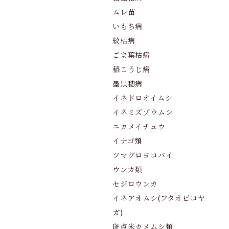
ムレ苗
いもち病
紋枯病
ごま葉枯病
稲こうじ病
墨黒穂病
イネドロオイムシ
イネミズゾウムシ
ニカメイチュウ
イナゴ類
ツマグロヨコバイ
ウンカ類
セジロウンカ
イネアオムシ(フタオビコヤ
ガ)
斑点米カメムシ類