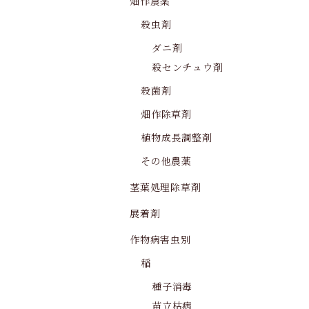
畑作農薬
殺虫剤
ダニ剤
殺センチュウ剤
殺菌剤
畑作除草剤
植物成長調整剤
その他農薬
茎葉処理除草剤
展着剤
作物病害虫別
稲
種子消毒
苗立枯病