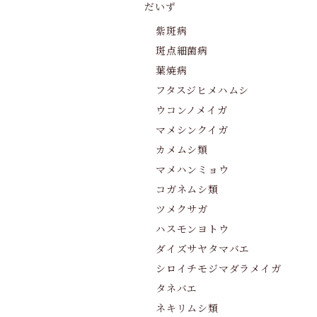
だいず
紫斑病
斑点細菌病
葉焼病
フタスジヒメハムシ
ウコンノメイガ
マメシンクイガ
カメムシ類
マメハンミョウ
コガネムシ類
ツメクサガ
ハスモンヨトウ
ダイズサヤタマバエ
シロイチモジマダラメイガ
タネバエ
ネキリムシ類