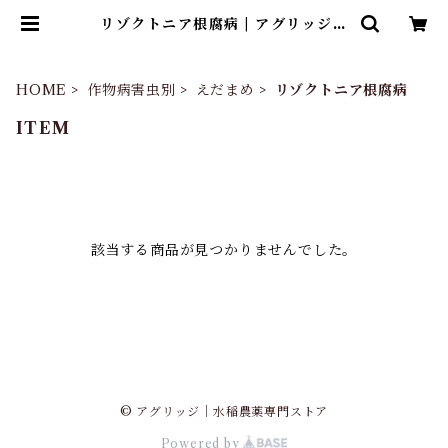
リゾクトニア根腐病 | アグリッジ｜
水稲農薬専門ストア
HOME
作物病害虫別
えだまめ
リゾクトニア根腐病
ITEM
該当する商品が見つかりませんでした。
© アグリッジ｜水稲農薬専門ストア
Powered by