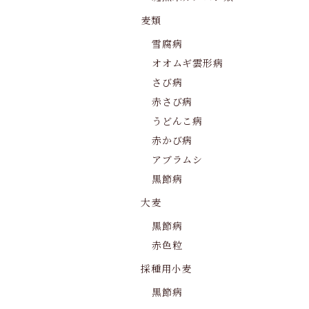
麦類
雪腐病
オオムギ雲形病
さび病
赤さび病
うどんこ病
赤かび病
アブラムシ
黒節病
大麦
黒節病
赤色粒
採種用小麦
黒節病