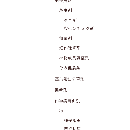
畑作農薬
殺虫剤
ダニ剤
殺センチュウ剤
殺菌剤
畑作除草剤
植物成長調整剤
その他農薬
茎葉処理除草剤
展着剤
作物病害虫別
稲
種子消毒
苗立枯病