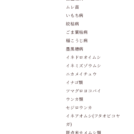
ムレ苗
いもち病
紋枯病
ごま葉枯病
稲こうじ病
墨黒穂病
イネドロオイムシ
イネミズゾウムシ
ニカメイチュウ
イナゴ類
ツマグロヨコバイ
ウンカ類
セジロウンカ
イネアオムシ(フタオビコヤ
ガ)
斑点米カメムシ類