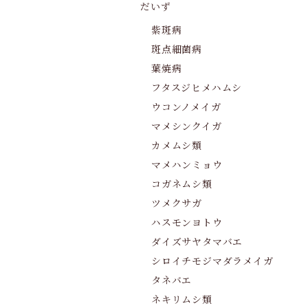
だいず
紫斑病
斑点細菌病
葉焼病
フタスジヒメハムシ
ウコンノメイガ
マメシンクイガ
カメムシ類
マメハンミョウ
コガネムシ類
ツメクサガ
ハスモンヨトウ
ダイズサヤタマバエ
シロイチモジマダラメイガ
タネバエ
ネキリムシ類