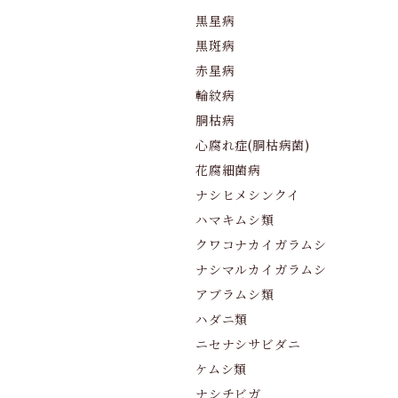
黒星病
黒斑病
赤星病
輪紋病
胴枯病
心腐れ症(胴枯病菌)
花腐細菌病
ナシヒメシンクイ
ハマキムシ類
クワコナカイガラムシ
ナシマルカイガラムシ
アブラムシ類
ハダニ類
ニセナシサビダニ
ケムシ類
ナシチビガ