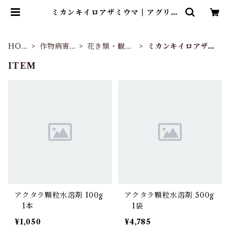
ミカンキイロアザミウマ | アグリッ
ジ｜水稲農薬専門ストア
HOM
作物病害
花き類・観葉
ミカンキイロアザミ
E
虫別
植物
ウマ
ITEM
アクタラ顆粒水溶剤 100g
アクタラ顆粒水溶剤 500g
1本
1袋
¥1,050
¥4,785