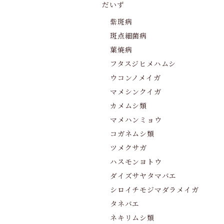
だいず
紫斑病
斑点細菌病
葉焼病
フタスジヒメハムシ
ウコンノメイガ
マメシンクイガ
カメムシ類
マメハンミョウ
コガネムシ類
ツメクサガ
ハスモンヨトウ
ダイズサヤタマバエ
シロイチモジマダラメイガ
タネバエ
ネキリムシ類