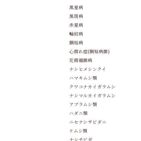
黒星病
黒斑病
赤星病
輪紋病
胴枯病
心腐れ症(胴枯病菌)
花腐細菌病
ナシヒメシンクイ
ハマキムシ類
クワコナカイガラムシ
ナシマルカイガラムシ
アブラムシ類
ハダニ類
ニセナシサビダニ
ケムシ類
ナシチビガ