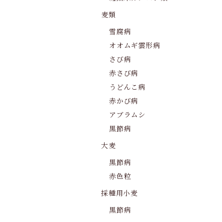
麦類
雪腐病
オオムギ雲形病
さび病
赤さび病
うどんこ病
赤かび病
アブラムシ
黒節病
大麦
黒節病
赤色粒
採種用小麦
黒節病