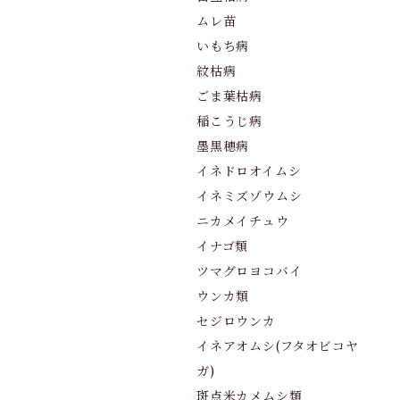
ムレ苗
いもち病
紋枯病
ごま葉枯病
稲こうじ病
墨黒穂病
イネドロオイムシ
イネミズゾウムシ
ニカメイチュウ
イナゴ類
ツマグロヨコバイ
ウンカ類
セジロウンカ
イネアオムシ(フタオビコヤ
ガ)
斑点米カメムシ類