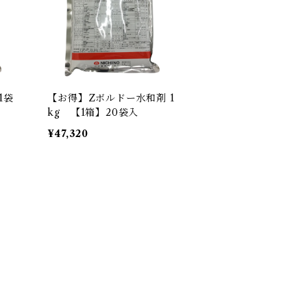
1袋
【お得】Zボルドー水和剤 1
kg 【1箱】20袋入
¥47,320