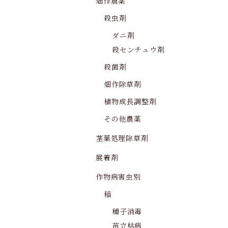
畑作農薬
殺虫剤
ダニ剤
殺センチュウ剤
殺菌剤
畑作除草剤
植物成長調整剤
その他農薬
茎葉処理除草剤
展着剤
作物病害虫別
稲
種子消毒
苗立枯病