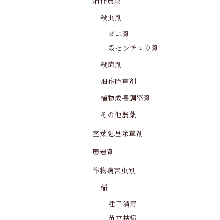
畑作農薬
殺虫剤
ダニ剤
殺センチュウ剤
殺菌剤
畑作除草剤
植物成長調整剤
その他農薬
茎葉処理除草剤
展着剤
作物病害虫別
稲
種子消毒
苗立枯病