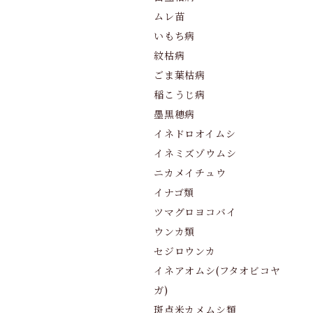
ムレ苗
いもち病
紋枯病
ごま葉枯病
稲こうじ病
墨黒穂病
イネドロオイムシ
イネミズゾウムシ
ニカメイチュウ
イナゴ類
ツマグロヨコバイ
ウンカ類
セジロウンカ
イネアオムシ(フタオビコヤ
ガ)
斑点米カメムシ類