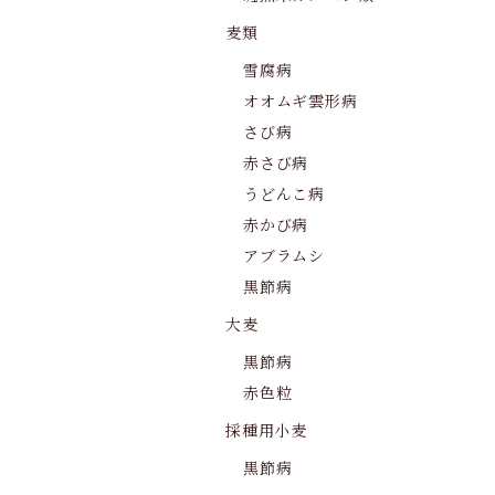
麦類
雪腐病
オオムギ雲形病
さび病
赤さび病
うどんこ病
赤かび病
アブラムシ
黒節病
大麦
黒節病
赤色粒
採種用小麦
黒節病