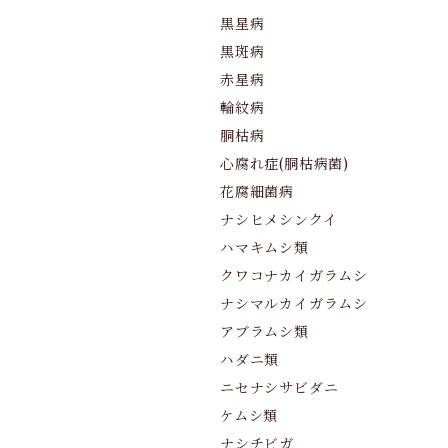
黒星病
黒斑病
赤星病
輪紋病
胴枯病
心腐れ症(胴枯病菌)
花腐細菌病
ナシヒメシンクイ
ハマキムシ類
クワコナカイガラムシ
ナシマルカイガラムシ
アブラムシ類
ハダニ類
ニセナシサビダニ
ケムシ類
ナシチビガ