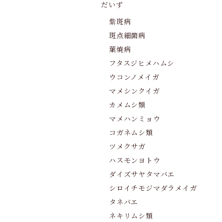
だいず
紫斑病
斑点細菌病
葉焼病
フタスジヒメハムシ
ウコンノメイガ
マメシンクイガ
カメムシ類
マメハンミョウ
コガネムシ類
ツメクサガ
ハスモンヨトウ
ダイズサヤタマバエ
シロイチモジマダラメイガ
タネバエ
ネキリムシ類