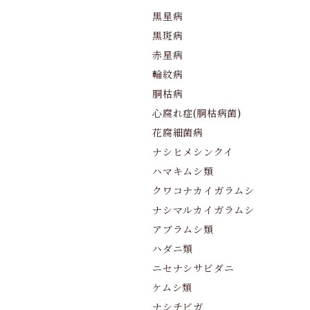
黒星病
黒斑病
赤星病
輪紋病
胴枯病
心腐れ症(胴枯病菌)
花腐細菌病
ナシヒメシンクイ
ハマキムシ類
クワコナカイガラムシ
ナシマルカイガラムシ
アブラムシ類
ハダニ類
ニセナシサビダニ
ケムシ類
ナシチビガ