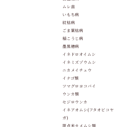
ムレ苗
いもち病
紋枯病
ごま葉枯病
稲こうじ病
墨黒穂病
イネドロオイムシ
イネミズゾウムシ
ニカメイチュウ
イナゴ類
ツマグロヨコバイ
ウンカ類
セジロウンカ
イネアオムシ(フタオビコヤ
ガ)
斑点米カメムシ類