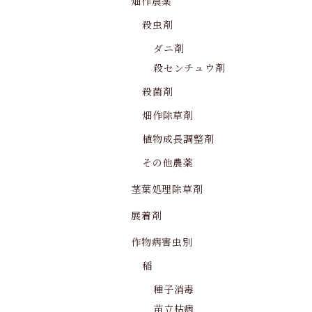
畑作農薬
殺虫剤
ダニ剤
殺センチュウ剤
殺菌剤
畑作除草剤
植物成長調整剤
その他農薬
茎葉処理除草剤
展着剤
作物病害虫別
稲
種子消毒
苗立枯病