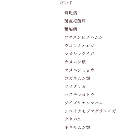
だいず
紫斑病
斑点細菌病
葉焼病
フタスジヒメハムシ
ウコンノメイガ
マメシンクイガ
カメムシ類
マメハンミョウ
コガネムシ類
ツメクサガ
ハスモンヨトウ
ダイズサヤタマバエ
シロイチモジマダラメイガ
タネバエ
ネキリムシ類