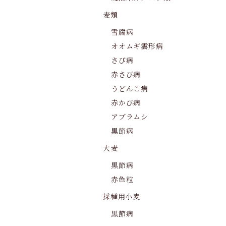
麦類
雪腐病
オオムギ雲形病
さび病
赤さび病
うどんこ病
赤かび病
アブラムシ
黒節病
大麦
黒節病
赤色粒
採種用小麦
黒節病