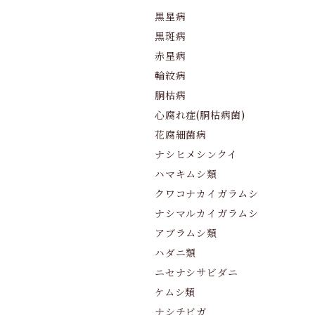
黒星病
黒斑病
赤星病
輪紋病
胴枯病
心腐れ症(胴枯病菌)
花腐細菌病
ナシヒメシンクイ
ハマキムシ類
クワコナカイガラムシ
ナシマルカイガラムシ
アブラムシ類
ハダニ類
ニセナシサビダニ
ケムシ類
ナシチビガ