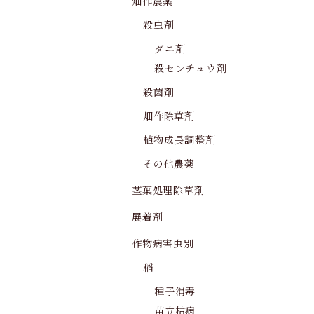
畑作農薬
殺虫剤
ダニ剤
殺センチュウ剤
殺菌剤
畑作除草剤
植物成長調整剤
その他農薬
茎葉処理除草剤
展着剤
作物病害虫別
稲
種子消毒
苗立枯病