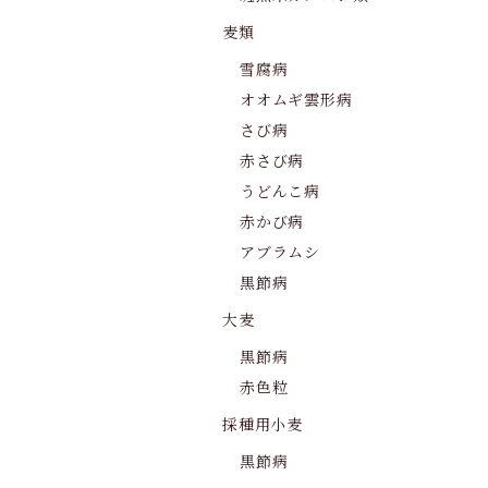
麦類
雪腐病
オオムギ雲形病
さび病
赤さび病
うどんこ病
赤かび病
アブラムシ
黒節病
大麦
黒節病
赤色粒
採種用小麦
黒節病