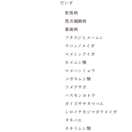
だいず
紫斑病
斑点細菌病
葉焼病
フタスジヒメハムシ
ウコンノメイガ
マメシンクイガ
カメムシ類
マメハンミョウ
コガネムシ類
ツメクサガ
ハスモンヨトウ
ダイズサヤタマバエ
シロイチモジマダラメイガ
タネバエ
ネキリムシ類