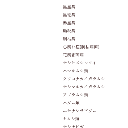
黒星病
黒斑病
赤星病
輪紋病
胴枯病
心腐れ症(胴枯病菌)
花腐細菌病
ナシヒメシンクイ
ハマキムシ類
クワコナカイガラムシ
ナシマルカイガラムシ
アブラムシ類
ハダニ類
ニセナシサビダニ
ケムシ類
ナシチビガ