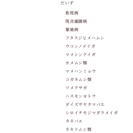
だいず
紫斑病
斑点細菌病
葉焼病
フタスジヒメハムシ
ウコンノメイガ
マメシンクイガ
カメムシ類
マメハンミョウ
コガネムシ類
ツメクサガ
ハスモンヨトウ
ダイズサヤタマバエ
シロイチモジマダラメイガ
タネバエ
ネキリムシ類