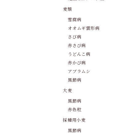
麦類
雪腐病
オオムギ雲形病
さび病
赤さび病
うどんこ病
赤かび病
アブラムシ
黒節病
大麦
黒節病
赤色粒
採種用小麦
黒節病