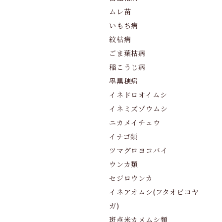
ムレ苗
いもち病
紋枯病
ごま葉枯病
稲こうじ病
墨黒穂病
イネドロオイムシ
イネミズゾウムシ
ニカメイチュウ
イナゴ類
ツマグロヨコバイ
ウンカ類
セジロウンカ
イネアオムシ(フタオビコヤ
ガ)
斑点米カメムシ類