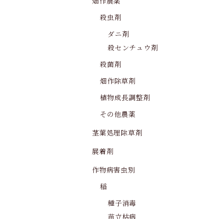
畑作農薬
殺虫剤
ダニ剤
殺センチュウ剤
殺菌剤
畑作除草剤
植物成長調整剤
その他農薬
茎葉処理除草剤
展着剤
作物病害虫別
稲
種子消毒
苗立枯病