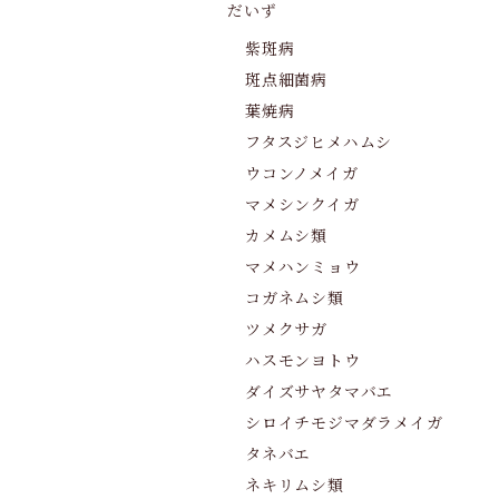
だいず
紫斑病
斑点細菌病
葉焼病
フタスジヒメハムシ
ウコンノメイガ
マメシンクイガ
カメムシ類
マメハンミョウ
コガネムシ類
ツメクサガ
ハスモンヨトウ
ダイズサヤタマバエ
シロイチモジマダラメイガ
タネバエ
ネキリムシ類