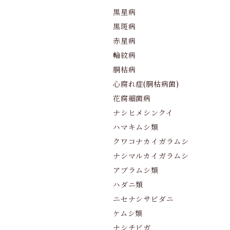
黒星病
黒斑病
赤星病
輪紋病
胴枯病
心腐れ症(胴枯病菌)
花腐細菌病
ナシヒメシンクイ
ハマキムシ類
クワコナカイガラムシ
ナシマルカイガラムシ
アブラムシ類
ハダニ類
ニセナシサビダニ
ケムシ類
ナシチビガ