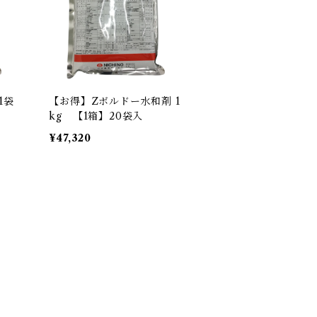
1袋
【お得】Zボルドー水和剤 1
kg 【1箱】20袋入
¥47,320