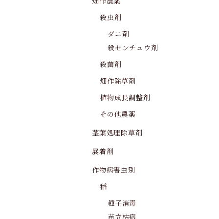
畑作農薬
殺虫剤
ダニ剤
殺センチュウ剤
殺菌剤
畑作除草剤
植物成長調整剤
その他農薬
茎葉処理除草剤
展着剤
作物病害虫別
稲
種子消毒
苗立枯病