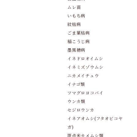
ムレ苗
いもち病
紋枯病
ごま葉枯病
稲こうじ病
墨黒穂病
イネドロオイムシ
イネミズゾウムシ
ニカメイチュウ
イナゴ類
ツマグロヨコバイ
ウンカ類
セジロウンカ
イネアオムシ(フタオビコヤ
ガ)
斑点米カメムシ類