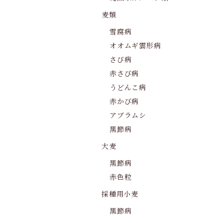
麦類
雪腐病
オオムギ雲形病
さび病
赤さび病
うどんこ病
赤かび病
アブラムシ
黒節病
大麦
黒節病
赤色粒
採種用小麦
黒節病