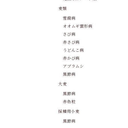
麦類
雪腐病
オオムギ雲形病
さび病
赤さび病
うどんこ病
赤かび病
アブラムシ
黒節病
大麦
黒節病
赤色粒
採種用小麦
黒節病