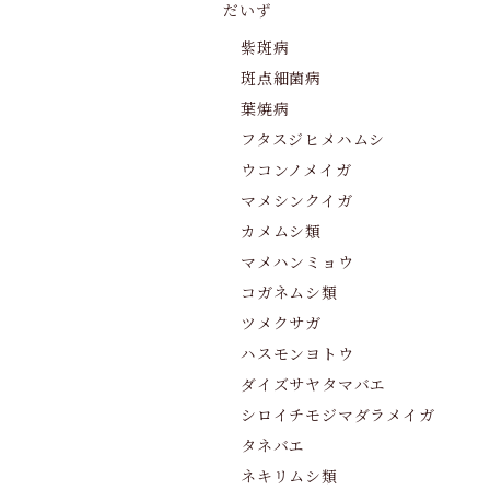
だいず
紫斑病
斑点細菌病
葉焼病
フタスジヒメハムシ
ウコンノメイガ
マメシンクイガ
カメムシ類
マメハンミョウ
コガネムシ類
ツメクサガ
ハスモンヨトウ
ダイズサヤタマバエ
シロイチモジマダラメイガ
タネバエ
ネキリムシ類