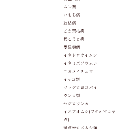
ムレ苗
いもち病
紋枯病
ごま葉枯病
稲こうじ病
墨黒穂病
イネドロオイムシ
イネミズゾウムシ
ニカメイチュウ
イナゴ類
ツマグロヨコバイ
ウンカ類
セジロウンカ
イネアオムシ(フタオビコヤ
ガ)
斑点米カメムシ類