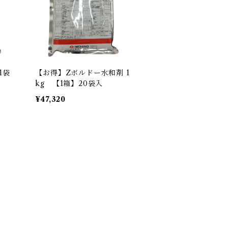
1袋
【お得】Zボルドー水和剤 1
kg 【1箱】20袋入
¥47,320