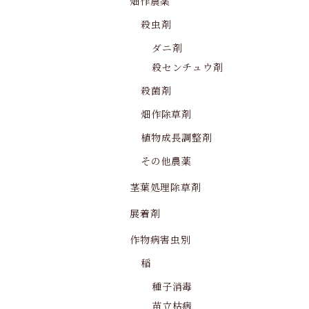
畑作農薬
殺虫剤
ダニ剤
殺センチュウ剤
殺菌剤
畑作除草剤
植物成長調整剤
その他農薬
茎葉処理除草剤
展着剤
作物病害虫別
稲
種子消毒
苗立枯病