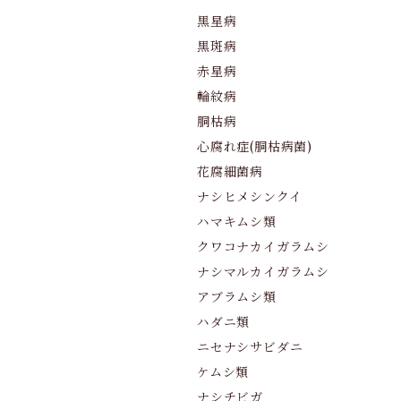
黒星病
黒斑病
赤星病
輪紋病
胴枯病
心腐れ症(胴枯病菌)
花腐細菌病
ナシヒメシンクイ
ハマキムシ類
クワコナカイガラムシ
ナシマルカイガラムシ
アブラムシ類
ハダニ類
ニセナシサビダニ
ケムシ類
ナシチビガ