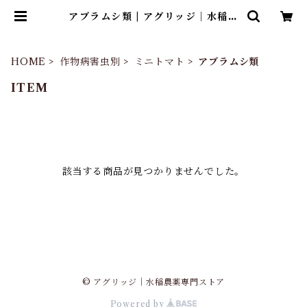
アブラムシ類 | アグリッジ｜水稲農
薬専門ストア
HOME
作物病害虫別
ミニトマト
アブラムシ類
ITEM
該当する商品が見つかりませんでした。
© アグリッジ｜水稲農薬専門ストア
Powered by