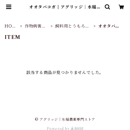
オオタバコガ | アグリッジ｜水稲農
薬専門ストア
HOM
作物病害虫
飼料用とうもろこ
オオタバコ
E
別
し
ガ
ITEM
該当する商品が見つかりませんでした。
© アグリッジ｜水稲農薬専門ストア
Powered by