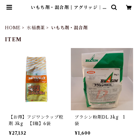
いもち剤・混合剤 | アグリッジ｜水
稲農薬専門ストア
HOME
水稲農薬
いもち剤・混合剤
ITEM
【お得】フジワンラップ粒
ブラシン粉剤DL 3kg 1
剤 3kg 【1箱】6袋
袋
¥27,132
¥1,600