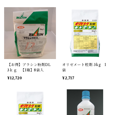
【お得】ブラシン粉剤DL
オリゼメート粒剤 3kg 1
3ｋｇ 【1箱】8袋入
袋
¥12,720
¥2,717