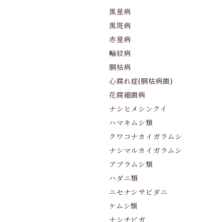
黒星病
黒斑病
赤星病
輪紋病
胴枯病
心腐れ症(胴枯病菌)
花腐細菌病
ナシヒメシンクイ
ハマキムシ類
クワコナカイガラムシ
ナシマルカイガラムシ
アブラムシ類
ハダニ類
ニセナシサビダニ
ケムシ類
ナシチビガ