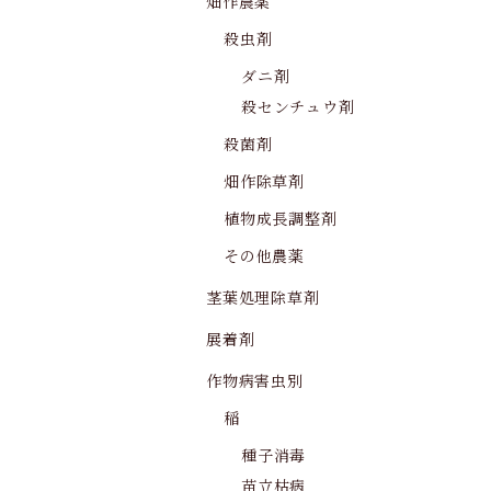
畑作農薬
殺虫剤
ダニ剤
殺センチュウ剤
殺菌剤
畑作除草剤
植物成長調整剤
その他農薬
茎葉処理除草剤
展着剤
作物病害虫別
稲
種子消毒
苗立枯病