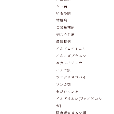
ムレ苗
いもち病
紋枯病
ごま葉枯病
稲こうじ病
墨黒穂病
イネドロオイムシ
イネミズゾウムシ
ニカメイチュウ
イナゴ類
ツマグロヨコバイ
ウンカ類
セジロウンカ
イネアオムシ(フタオビコヤ
ガ)
斑点米カメムシ類