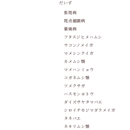
だいず
紫斑病
斑点細菌病
葉焼病
フタスジヒメハムシ
ウコンノメイガ
マメシンクイガ
カメムシ類
マメハンミョウ
コガネムシ類
ツメクサガ
ハスモンヨトウ
ダイズサヤタマバエ
シロイチモジマダラメイガ
タネバエ
ネキリムシ類