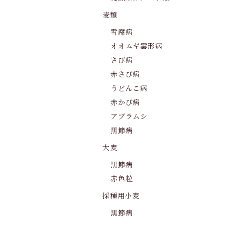
麦類
雪腐病
オオムギ雲形病
さび病
赤さび病
うどんこ病
赤かび病
アブラムシ
黒節病
大麦
黒節病
赤色粒
採種用小麦
黒節病