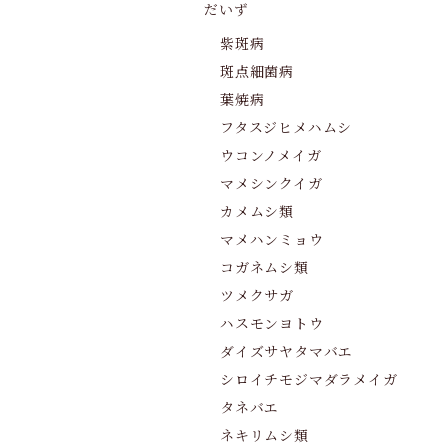
だいず
紫斑病
斑点細菌病
葉焼病
フタスジヒメハムシ
ウコンノメイガ
マメシンクイガ
カメムシ類
マメハンミョウ
コガネムシ類
ツメクサガ
ハスモンヨトウ
ダイズサヤタマバエ
シロイチモジマダラメイガ
タネバエ
ネキリムシ類