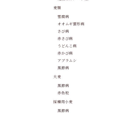
麦類
雪腐病
オオムギ雲形病
さび病
赤さび病
うどんこ病
赤かび病
アブラムシ
黒節病
大麦
黒節病
赤色粒
採種用小麦
黒節病