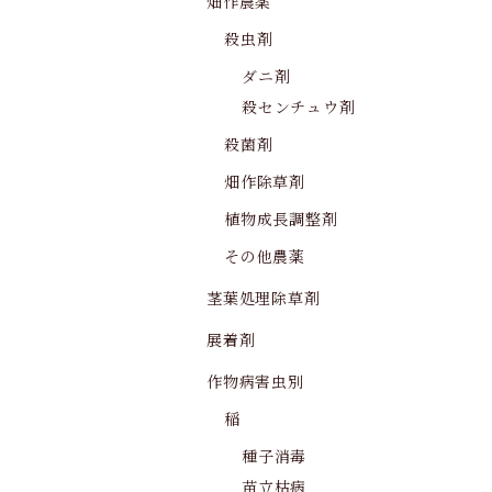
畑作農薬
殺虫剤
ダニ剤
殺センチュウ剤
殺菌剤
畑作除草剤
植物成長調整剤
その他農薬
茎葉処理除草剤
展着剤
作物病害虫別
稲
種子消毒
苗立枯病