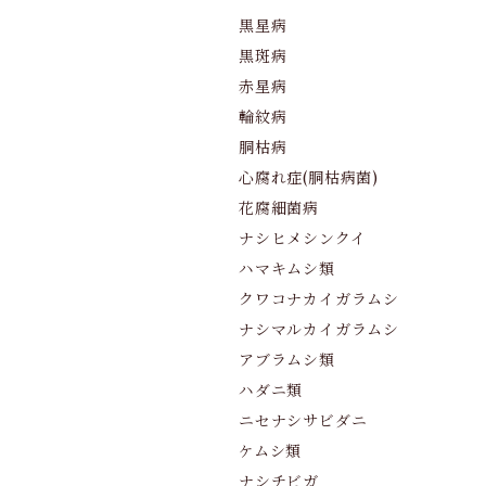
黒星病
黒斑病
赤星病
輪紋病
胴枯病
心腐れ症(胴枯病菌)
花腐細菌病
ナシヒメシンクイ
ハマキムシ類
クワコナカイガラムシ
ナシマルカイガラムシ
アブラムシ類
ハダニ類
ニセナシサビダニ
ケムシ類
ナシチビガ