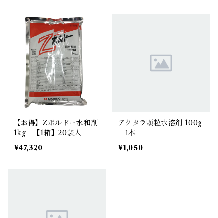
【お得】Zボルドー水和剤
アクタラ顆粒水溶剤 100g
1kg 【1箱】20袋入
1本
¥47,320
¥1,050