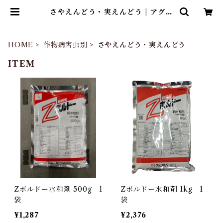
さやえんどう・実えんどう | アグリ
ッジ｜水稲農薬専門ストア
HOME
作物病害虫別
さやえんどう・実えんどう
ITEM
Zボルドー水和剤 500g 1
Zボルドー水和剤 1kg 1
袋
袋
¥1,287
¥2,376