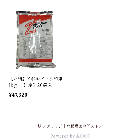
【お得】Zボルドー水和剤
1kg 【1箱】20袋入
¥47,320
© アグリッジ｜水稲農薬専門ストア
Powered by