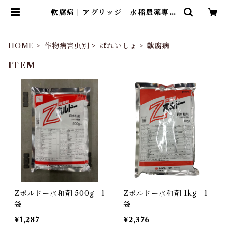
軟腐病 | アグリッジ｜水稲農薬専門
ストア
HOME
作物病害虫別
ばれいしょ
軟腐病
ITEM
Zボルドー水和剤 500g 1
Zボルドー水和剤 1kg 1
袋
袋
¥1,287
¥2,376