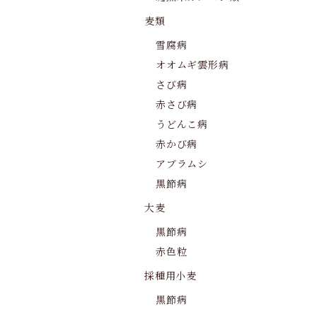
麦類
雪腐病
オオムギ雲形病
さび病
赤さび病
うどんこ病
赤かび病
アブラムシ
黒節病
大麦
黒節病
赤色粒
採種用小麦
黒節病