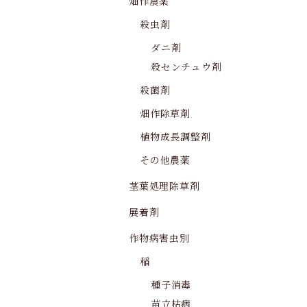
畑作農薬
殺虫剤
ダニ剤
殺センチュウ剤
殺菌剤
畑作除草剤
植物成長調整剤
その他農薬
茎葉処理除草剤
展着剤
作物病害虫別
稲
種子消毒
苗立枯病