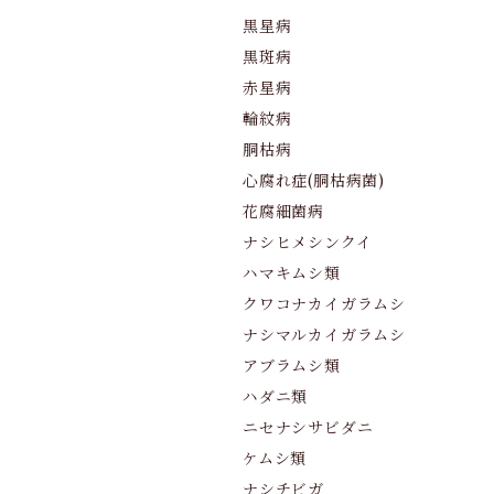
黒星病
黒斑病
赤星病
輪紋病
胴枯病
心腐れ症(胴枯病菌)
花腐細菌病
ナシヒメシンクイ
ハマキムシ類
クワコナカイガラムシ
ナシマルカイガラムシ
アブラムシ類
ハダニ類
ニセナシサビダニ
ケムシ類
ナシチビガ