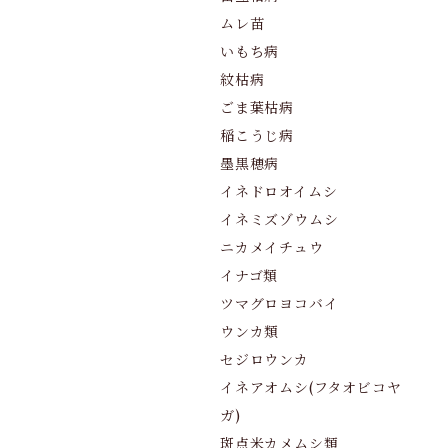
ムレ苗
いもち病
紋枯病
ごま葉枯病
稲こうじ病
墨黒穂病
イネドロオイムシ
イネミズゾウムシ
ニカメイチュウ
イナゴ類
ツマグロヨコバイ
ウンカ類
セジロウンカ
イネアオムシ(フタオビコヤ
ガ)
斑点米カメムシ類