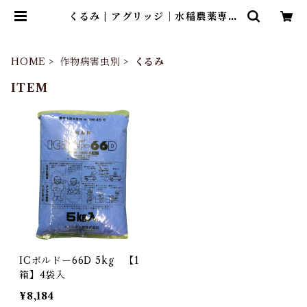
くるみ | アグリッジ｜水稲農薬専門
ストア
HOME
作物病害虫別
くるみ
ITEM
ICボルドー66D 5kg 【1
箱】4袋入
¥8,184