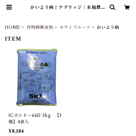
かいよう病 | アグリッジ｜水稲農薬
専門ストア
HOME
作物病害虫別
キウイフルーツ
かいよう病
ITEM
ICボルドー66D 5kg 【1
箱】4袋入
¥8,184