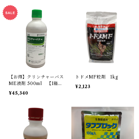
【お得】クリンチャーバス
トドメMF粒剤 1kg
ME液剤 500ml 【1箱】
¥2,123
20本入
¥45,340