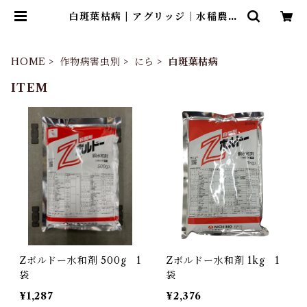
白斑葉枯病 | アグリッジ｜水稲農薬
専門ストア
HOME
作物病害虫別
にら
白斑葉枯病
ITEM
Zボルドー水和剤 500g 1
Zボルドー水和剤 1kg 1
袋
袋
¥1,287
¥2,376