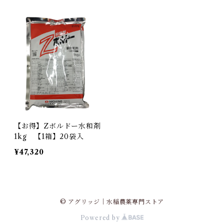
【お得】Zボルドー水和剤
1kg 【1箱】20袋入
¥47,320
© アグリッジ｜水稲農薬専門ストア
Powered by