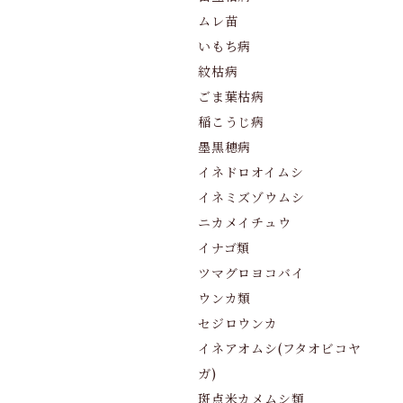
ムレ苗
いもち病
紋枯病
ごま葉枯病
稲こうじ病
墨黒穂病
イネドロオイムシ
イネミズゾウムシ
ニカメイチュウ
イナゴ類
ツマグロヨコバイ
ウンカ類
セジロウンカ
イネアオムシ(フタオビコヤ
ガ)
斑点米カメムシ類