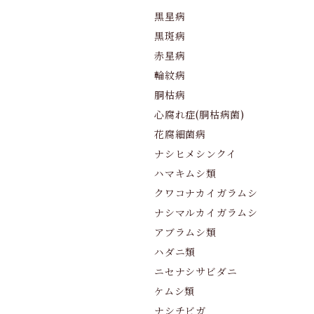
黒星病
黒斑病
赤星病
輪紋病
胴枯病
心腐れ症(胴枯病菌)
花腐細菌病
ナシヒメシンクイ
ハマキムシ類
クワコナカイガラムシ
ナシマルカイガラムシ
アブラムシ類
ハダニ類
ニセナシサビダニ
ケムシ類
ナシチビガ