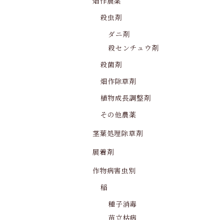
畑作農薬
殺虫剤
ダニ剤
殺センチュウ剤
殺菌剤
畑作除草剤
植物成長調整剤
その他農薬
茎葉処理除草剤
展着剤
作物病害虫別
稲
種子消毒
苗立枯病