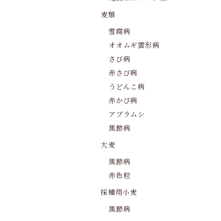
麦類
雪腐病
オオムギ雲形病
さび病
赤さび病
うどんこ病
赤かび病
アブラムシ
黒節病
大麦
黒節病
赤色粒
採種用小麦
黒節病