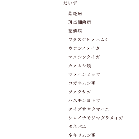
だいず
紫斑病
斑点細菌病
葉焼病
フタスジヒメハムシ
ウコンノメイガ
マメシンクイガ
カメムシ類
マメハンミョウ
コガネムシ類
ツメクサガ
ハスモンヨトウ
ダイズサヤタマバエ
シロイチモジマダラメイガ
タネバエ
ネキリムシ類