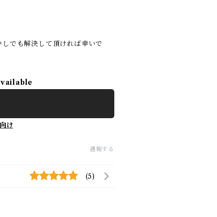
少しでも解決して頂ければ幸いで
available
向け
通報する
(5)