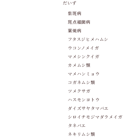
だいず
紫斑病
斑点細菌病
葉焼病
フタスジヒメハムシ
ウコンノメイガ
マメシンクイガ
カメムシ類
マメハンミョウ
コガネムシ類
ツメクサガ
ハスモンヨトウ
ダイズサヤタマバエ
シロイチモジマダラメイガ
タネバエ
ネキリムシ類