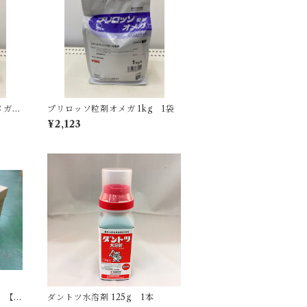
ガ 1
プリロッソ粒剤オメガ 1kg 1袋
¥2,123
 【1
ダントツ水溶剤 125g 1本