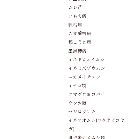
ムレ苗
いもち病
紋枯病
ごま葉枯病
稲こうじ病
墨黒穂病
イネドロオイムシ
イネミズゾウムシ
ニカメイチュウ
イナゴ類
ツマグロヨコバイ
ウンカ類
セジロウンカ
イネアオムシ(フタオビコヤ
ガ)
斑点米カメムシ類