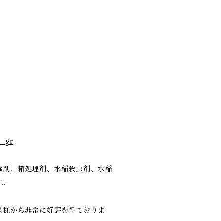
a_gr
毒剤、箱処理剤、水稲殺虫剤、水稲
す。
家様から非常に好評を得ておりま