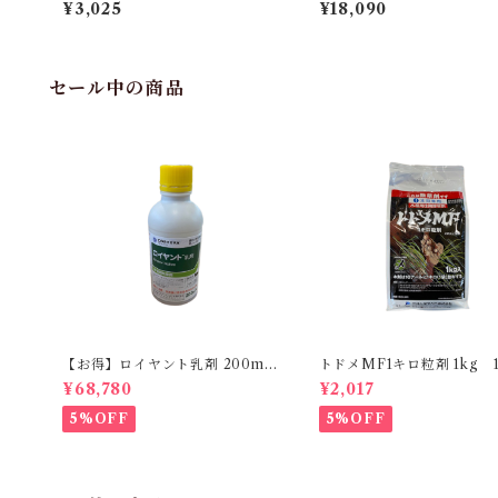
箱】6袋入
¥3,025
¥18,090
セール中の商品
【お得】ロイヤント乳剤 200ml
トドメMF1キロ粒剤 1kg 
【1箱】20本入
¥68,780
¥2,017
5%OFF
5%OFF