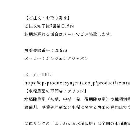
【ご注文・お取り寄せ】
ご注文完了後7営業日以内
納期が遅れる場合はメールでご連絡致します。
農薬登録番号：20673
メーカー：シンジェンタジャパン
メーカーURL：
https://cp-product.syngenta.co.jp/product/actar
【水稲農薬の専門店アグリッジ】
水稲除草剤（初期、中期一発、後期除草剤）や種籾消
殺菌剤、茎葉処理剤など水稲に関する農薬の専門店で
関連リンクの「よくわかる水稲栽培」は全国の水稲農