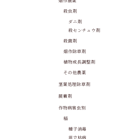
畑作農薬
殺虫剤
ダニ剤
殺センチュウ剤
殺菌剤
畑作除草剤
植物成長調整剤
その他農薬
茎葉処理除草剤
展着剤
作物病害虫別
稲
種子消毒
苗立枯病