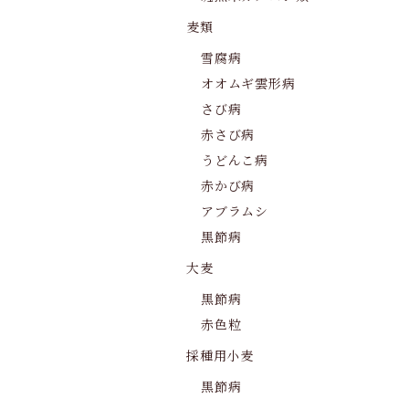
麦類
雪腐病
オオムギ雲形病
さび病
赤さび病
うどんこ病
赤かび病
アブラムシ
黒節病
大麦
黒節病
赤色粒
採種用小麦
黒節病