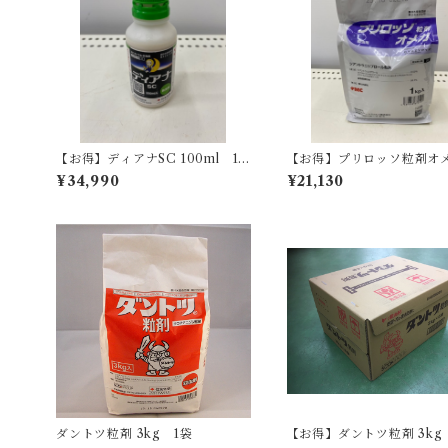
【お得】ディアナSC 100ml 10
【お得】プリロッソ粒剤オメ
本
kg 【1箱】10袋入
¥34,990
¥21,130
ダントツ粒剤 3kg 1袋
【お得】ダントツ粒剤 3kg