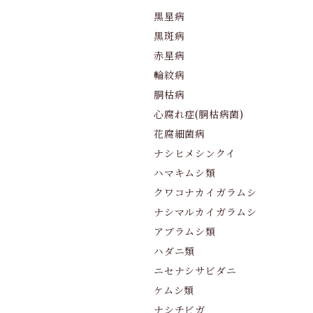
黒星病
黒斑病
赤星病
輪紋病
胴枯病
心腐れ症(胴枯病菌)
花腐細菌病
ナシヒメシンクイ
ハマキムシ類
クワコナカイガラムシ
ナシマルカイガラムシ
アブラムシ類
ハダニ類
ニセナシサビダニ
ケムシ類
ナシチビガ