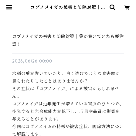
コブノメイガの被害と防除対策｜葉
が巻いていたら要注意！ | アグリッ
ジ｜水稲農薬専門ストア
コブノメイガの被害と防除対策｜葉が巻いていたら要注
意！
2026/06/26 00:00
水稲の葉が巻いていたり、白く透けたような食害跡が
見られたりしたことはありませんか？
その症状は「コブノメイガ」による被害かもしれませ
ん。
コブノメイガは近年発生が増えている害虫のひとつで、
多発すると光合成能力が低下し、収量や品質に影響を
与えることがあります。
今回はコブノメイガの特徴や被害症状、防除方法につい
て解説します。