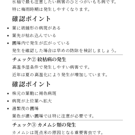
水稲で最も注意したい病害のひとつがいもち病です。
特に梅雨時期は発生しやすくなります。
確認ポイント
葉に紡錘形の病斑がある
葉先が枯れ込んでいる
圃場内で発生が広がっている
発生を確認した場合は早めの防除を検討しましょう。
チェック② 紋枯病の発生
高温多湿条件で発生しやすい病害です。
近年は夏の高温化により発生が増加しています。
確認ポイント
株元の葉鞘に褐色病斑
病斑が上位葉へ拡大
過繁茂の圃場
葉色が濃い圃場では特に注意が必要です。
チェック③ カメムシ類の発生
カメムシは斑点米の原因となる重要害虫です。