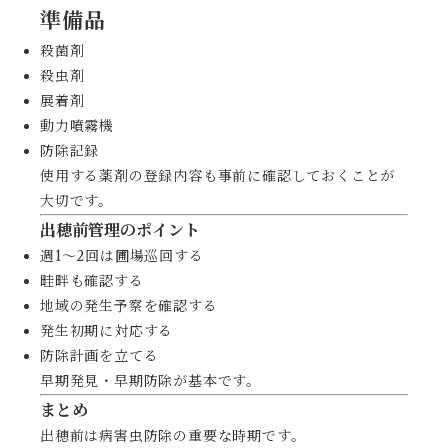
準備品
殺菌剤
殺虫剤
展着剤
動力噴霧機
防除記録
使用する薬剤の登録内容も事前に確認しておくことが
大切です。
出穂前管理のポイント
週1〜2回は圃場巡回する
畦畔も確認する
地域の発生予察を確認する
発生初期に対応する
防除計画を立てる
早期発見・早期防除が基本です。
まとめ
出穂前は病害虫防除の重要な時期です。