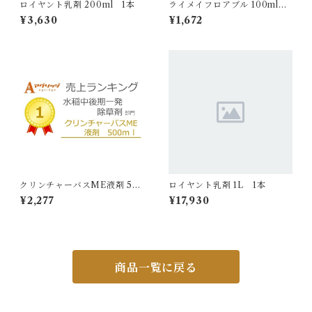
ロイヤント乳剤 200ml 1本
ライメイフロアブル 100ml 1
本
¥3,630
¥1,672
クリンチャーバスME液剤 50
ロイヤント乳剤 1L 1本
0ml 1本
¥2,277
¥17,930
商品一覧に戻る