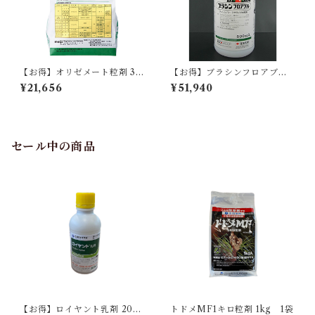
【お得】オリゼメート粒剤 3k
【お得】ブラシンフロアブル 5
g 【1箱】8袋入
00ml 【1箱】20本入
¥21,656
¥51,940
セール中の商品
【お得】ロイヤント乳剤 200
トドメMF1キロ粒剤 1kg 1袋