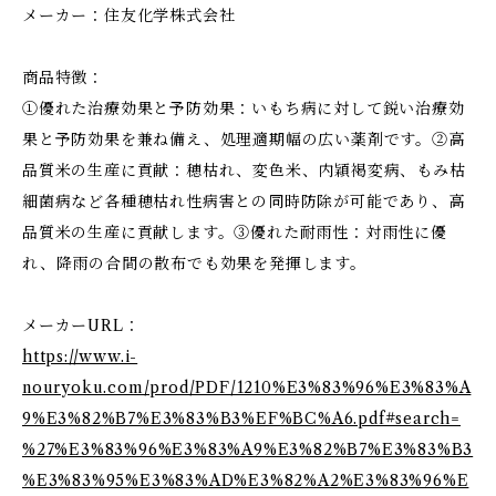
メーカー：住友化学株式会社
商品特徴：
①優れた治療効果と予防効果：いもち病に対して鋭い治療効
果と予防効果を兼ね備え、処理適期幅の広い薬剤です。②高
品質米の生産に貢献：穂枯れ、変色米、内穎褐変病、もみ枯
細菌病など各種穂枯れ性病害との同時防除が可能であり、高
品質米の生産に貢献します。③優れた耐雨性：対雨性に優
れ、降雨の合間の散布でも効果を発揮します。
メーカーURL：
https://www.i-
nouryoku.com/prod/PDF/1210%E3%83%96%E3%83%A
9%E3%82%B7%E3%83%B3%EF%BC%A6.pdf#search=
%27%E3%83%96%E3%83%A9%E3%82%B7%E3%83%B3
%E3%83%95%E3%83%AD%E3%82%A2%E3%83%96%E