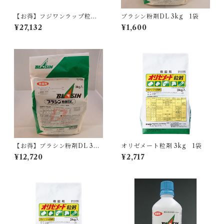
【お得】フジワンラップ粒剤 3
ブラシン粉剤DL 3kg 1袋
kg 【1箱】6袋
¥27,132
¥1,600
【お得】ブラシン粉剤DL 3ｋ
オリゼメート粒剤 3kg 1袋
ｇ 【1箱】8袋入
¥12,720
¥2,717