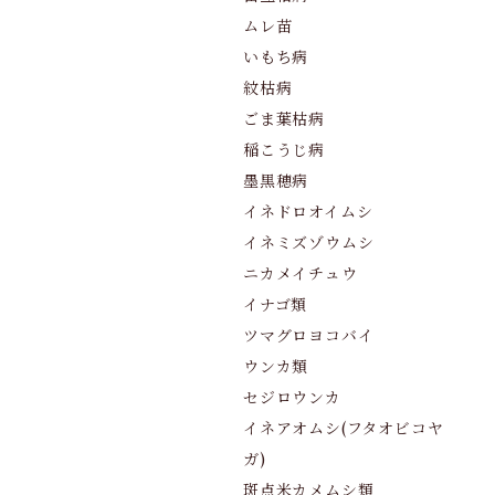
ムレ苗
いもち病
紋枯病
ごま葉枯病
稲こうじ病
墨黒穂病
イネドロオイムシ
イネミズゾウムシ
ニカメイチュウ
イナゴ類
ツマグロヨコバイ
ウンカ類
セジロウンカ
イネアオムシ(フタオビコヤ
ガ)
斑点米カメムシ類