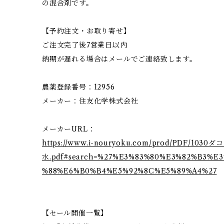
の混合剤です。
【予約注文・お取り寄せ】
ご注文完了後7営業日以内
納期が遅れる場合はメールでご連絡致します。
農薬登録番号：12956
メーカー：住友化学株式会社
メーカーURL：
https://www.i-nouryoku.com/prod/PDF/1030
水.pdf#search=%27%E3%83%80%E3%82%B3%
%88%E6%B0%B4%E5%92%8C%E5%89%A4%27
【セール開催一覧】