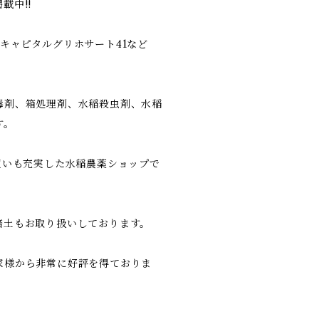
載中!!
キャピタルグリホサート41など
毒剤、箱処理剤、水稲殺虫剤、水稲
す。
買いも充実した水稲農薬ショップで
培土もお取り扱いしております。
家様から非常に好評を得ておりま