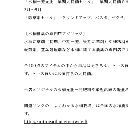
「水稲一発元肥 早期大特価セール」 早期大特価で掲
2月～9月
「除草剤セール」 ラウンドアップ、バスタ、ザクサ、
【水稲農薬の専門店アグリッジ】
水稲除草剤（初期、中期一発、後期除草剤）や種籾消
殺菌剤、茎葉処理剤など水稲に関する農薬の専門店で
全400点のアイテムの中から単品はもちろん、ケース
す。ケース買いはお値打ちの大特価。
当店オリジナルの水稲元肥一発肥料や最近話題の軽量
関連リンクの「よくわかる水稲栽培」は全国の水稲農
す。
http://suitousaibai.com/weed/