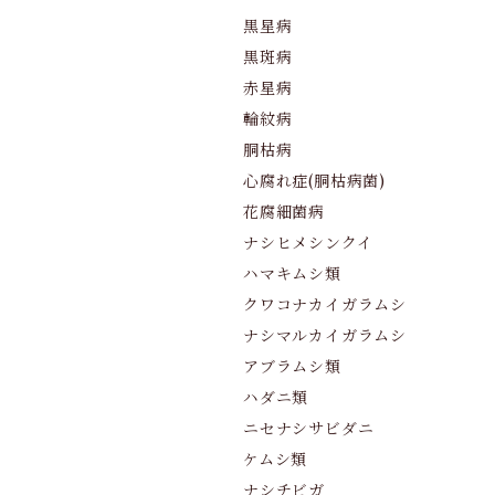
黒星病
黒斑病
赤星病
輪紋病
胴枯病
心腐れ症(胴枯病菌)
花腐細菌病
ナシヒメシンクイ
ハマキムシ類
クワコナカイガラムシ
ナシマルカイガラムシ
アブラムシ類
ハダニ類
ニセナシサビダニ
ケムシ類
ナシチビガ