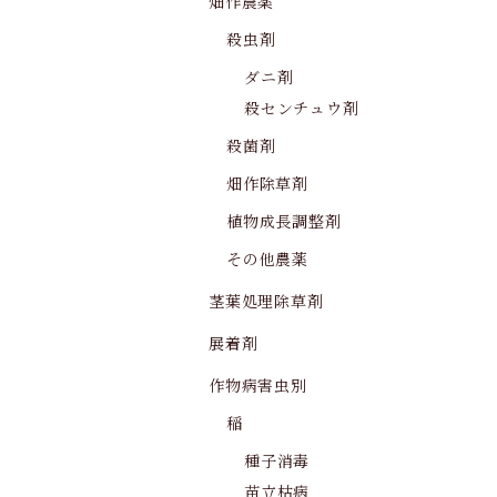
畑作農薬
殺虫剤
ダニ剤
殺センチュウ剤
殺菌剤
畑作除草剤
植物成長調整剤
その他農薬
茎葉処理除草剤
展着剤
作物病害虫別
稲
種子消毒
苗立枯病