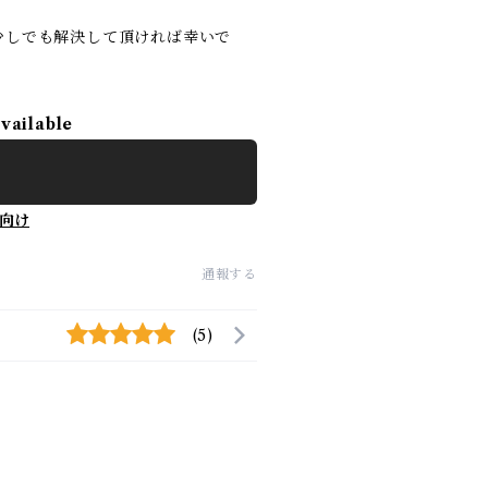
少しでも解決して頂ければ幸いで
available
向け
通報する
(5)