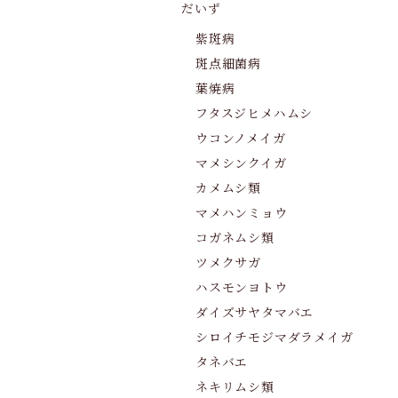
だいず
紫斑病
斑点細菌病
葉焼病
フタスジヒメハムシ
ウコンノメイガ
マメシンクイガ
カメムシ類
マメハンミョウ
コガネムシ類
ツメクサガ
ハスモンヨトウ
ダイズサヤタマバエ
シロイチモジマダラメイガ
タネバエ
ネキリムシ類