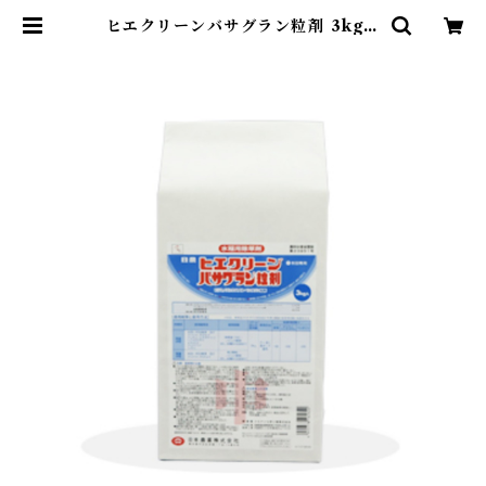
ヒエクリーンバサグラン粒剤 3kg
1袋 | アグリッジ｜水稲農薬専門スト
ア