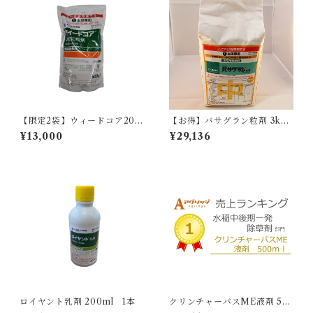
【限定2袋】ウィードコア200
【お得】バサグラン粒剤 3kg
SD粒剤 600g
【1箱】8袋入
¥13,000
¥29,136
ロイヤント乳剤 200ml 1本
クリンチャーバスME液剤 50
0ml 1本