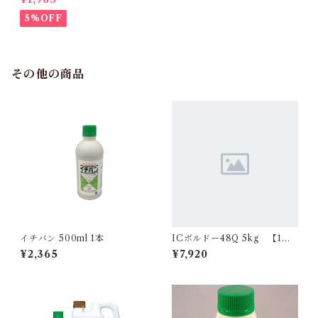
5%OFF
その他の商品
イチバン 500ml 1本
ICボルドー48Q 5kg 【1
箱】4袋入
¥2,365
¥7,920