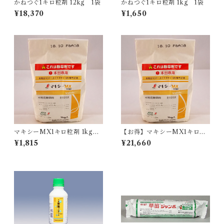
かねつぐ1キロ粒剤 12kg 1袋
かねつぐ1キロ粒剤 1kg 1袋
¥18,370
¥1,650
マキシーMX1キロ粒剤 1kg 1
【お得】マキシーMX1キロ粒
袋
剤 1kg 【1箱】12袋入
¥1,815
¥21,660