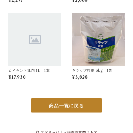
¥2,277
¥2,068
ロイヤント乳剤 1L 1本
キラップ粒剤 3kg 1袋
¥17,930
¥3,828
商品一覧に戻る
© アグリッジ｜水稲農薬専門ストア