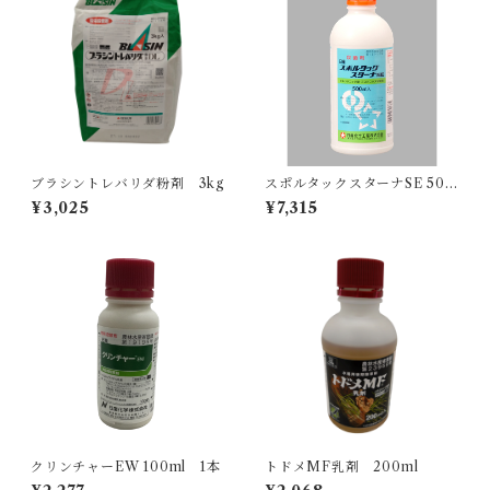
ブラシントレバリダ粉剤 3kg
スポルタックスターナSE 500
ml 1本
¥3,025
¥7,315
クリンチャーEW 100ml 1本
トドメMF乳剤 200ml