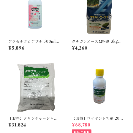
アクセルフロアブル 500ml
タチガレエースＭ粉剤 3kg 1
1本
袋
¥5,896
¥4,260
【お得】クリンチャージャン
【お得】ロイヤント乳剤 200
ボ 1kg 【1箱】12袋入
ml 【1箱】20本入
¥31,824
¥68,780
5%OFF