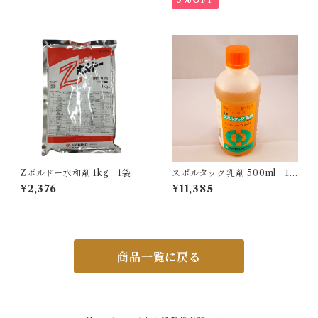
Zボルドー水和剤 1kg 1袋
スポルタック乳剤 500ml 1
本
¥2,376
¥11,385
商品一覧に戻る