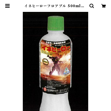
イネヒーローフロアブル 500ml 1
本 | アグリッジ｜水稲農薬専門スト
ア