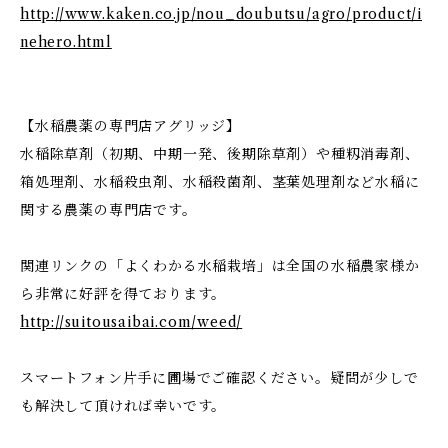
http://www.kaken.co.jp/nou_doubutsu/agro/product/i
nehero.html
【水稲農薬の専門店アグリッジ】
水稲除草剤（初期、中期一発、後期除草剤）や種籾消毒剤、
箱処理剤、水稲殺虫剤、水稲殺菌剤、茎葉処理剤など水稲に
関する農薬の専門店です。
関連リンクの「よくわかる水稲栽培」は全国の水稲農家様か
ら非常に好評を得ております。
http://suitousaibai.com/weed/
スマートフォン片手に圃場でご確認ください。疑問が少しで
も解決して頂ければ幸いです。