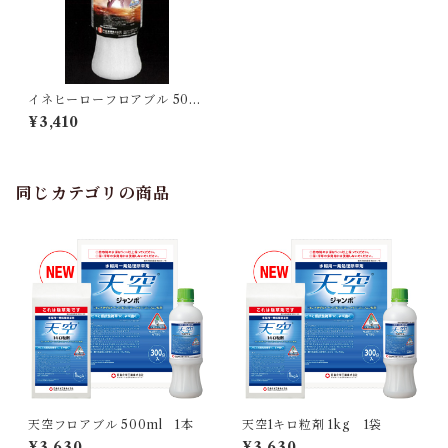
イネヒーローフロアブル 500
ml 1本
¥3,410
同じカテゴリの商品
天空フロアブル 500ml 1本
天空1キロ粒剤 1kg 1袋
¥3,630
¥3,630