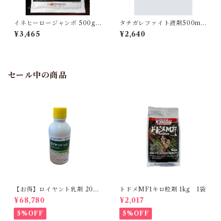
イネヒーロージャンボ 500g
タチガレファイト液剤500ml
1袋
1本
¥3,465
¥2,640
セール中の商品
【お得】ロイヤント乳剤 200
トドメMF1キロ粒剤 1kg 1袋
ml 【1箱】20本入
¥68,780
¥2,017
5%OFF
5%OFF