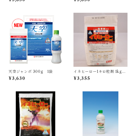
天空ジャンボ 300g 1袋
イネヒーロー1キロ粒剤 1kg
1袋
¥3,630
¥3,355