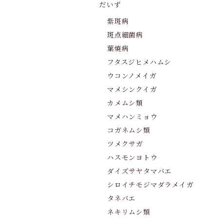
だいず
紫斑病
斑点細菌病
葉焼病
フタスジヒメハムシ
ウコンノメイガ
マメシンクイガ
カメムシ類
マメハンミョウ
コガネムシ類
ツメクサガ
ハスモンヨトウ
ダイズサヤタマバエ
シロイチモジマダラメイガ
タネバエ
ネキリムシ類