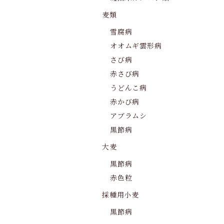
麦類
雪腐病
オオムギ雲形病
さび病
赤さび病
うどんこ病
赤かび病
アブラムシ
黒節病
大麦
黒節病
赤色粒
採種用小麦
黒節病