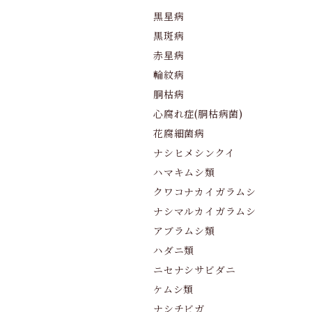
黒星病
黒斑病
赤星病
輪紋病
胴枯病
心腐れ症(胴枯病菌)
花腐細菌病
ナシヒメシンクイ
ハマキムシ類
クワコナカイガラムシ
ナシマルカイガラムシ
アブラムシ類
ハダニ類
ニセナシサビダニ
ケムシ類
ナシチビガ