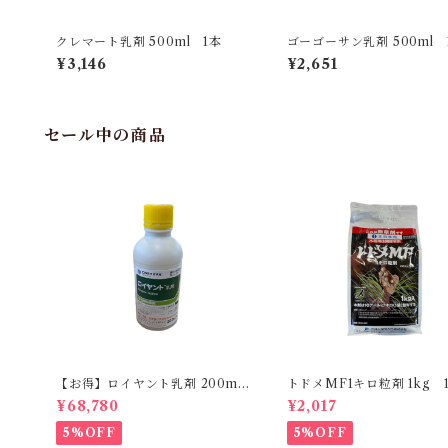
クレマート乳剤 500ml 1本
ゴーゴーサン乳剤 500ml 
¥3,146
¥2,651
セール中の商品
【お得】ロイヤント乳剤 200ml
トドメMF1キロ粒剤 1kg 
【1箱】20本入
¥68,780
¥2,017
5%OFF
5%OFF