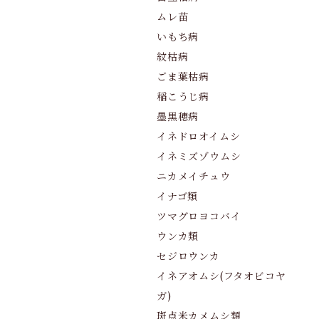
ムレ苗
いもち病
紋枯病
ごま葉枯病
稲こうじ病
墨黒穂病
イネドロオイムシ
イネミズゾウムシ
ニカメイチュウ
イナゴ類
ツマグロヨコバイ
ウンカ類
セジロウンカ
イネアオムシ(フタオビコヤ
ガ)
斑点米カメムシ類