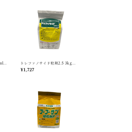
l 1
トレファノサイド粒剤2.5 3kg 1
袋
¥1,727