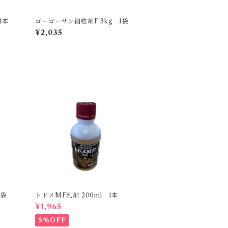
1本
ゴーゴーサン細粒剤F 3kg 1袋
¥2,035
1袋
トドメMF乳剤 200ml 1本
¥1,965
5%OFF