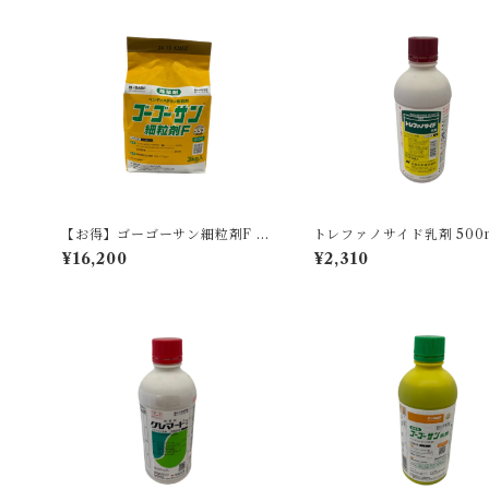
【お得】ゴーゴーサン細粒剤F 3k
トレファノサイド乳剤 500m
g 【1箱】8袋入
本
¥16,200
¥2,310