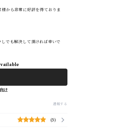
家様から非常に好評を得ておりま
少しでも解決して頂ければ幸いで
available
向け
通報する
(5)