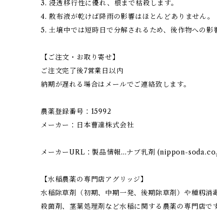
3. 浸透移行性に優れ、根まで枯殺します。
4. 散布液が乾けば降雨の影響はほとんどありません。
5. 土壌中では短時日で分解されるため、後作物への
【ご注文・お取り寄せ】
ご注文完了後7営業日以内
納期が遅れる場合はメールでご連絡致します。
農薬登録番号：15992
メーカー：日本曹達株式会社
メーカーURL：製品情報…ナブ乳剤 (nippon-soda.co.j
【水稲農薬の専門店アグリッジ】
水稲除草剤（初期、中期一発、後期除草剤）や種籾消
殺菌剤、茎葉処理剤など水稲に関する農薬の専門店で