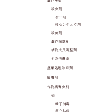
畑作農薬
殺虫剤
ダニ剤
殺センチュウ剤
殺菌剤
畑作除草剤
植物成長調整剤
その他農薬
茎葉処理除草剤
展着剤
作物病害虫別
稲
種子消毒
苗立枯病