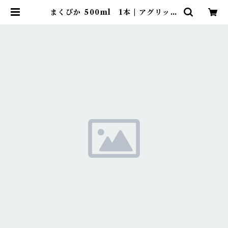
まくぴか 500ml 1本 | アグリッジ
｜水稲農薬専門ストア