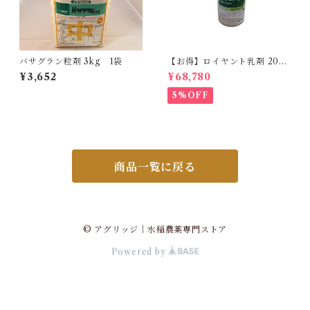
バサグラン粒剤 3kg 1袋
【お得】ロイヤント乳剤 200
ml 【1箱】20本入
¥3,652
¥68,780
5%OFF
商品一覧に戻る
© アグリッジ｜水稲農薬専門ストア
Powered by