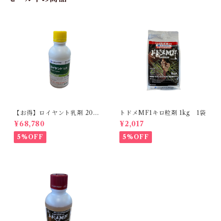
【お得】ロイヤント乳剤 200
トドメMF1キロ粒剤 1kg 1袋
ml 【1箱】20本入
¥68,780
¥2,017
5%OFF
5%OFF