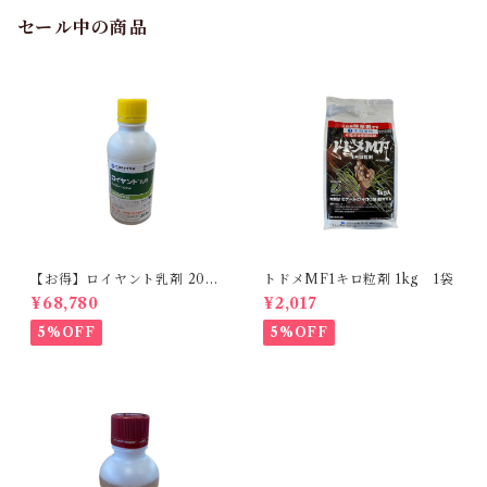
セール中の商品
【お得】ロイヤント乳剤 200
トドメMF1キロ粒剤 1kg 1袋
ml 【1箱】20本入
¥68,780
¥2,017
5%OFF
5%OFF