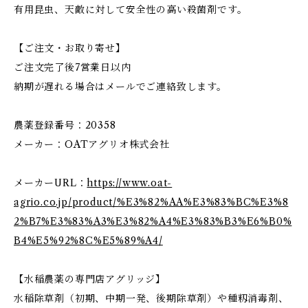
有用昆虫、天敵に対して安全性の高い殺菌剤です。
【ご注文・お取り寄せ】
ご注文完了後7営業日以内
納期が遅れる場合はメールでご連絡致します。
農薬登録番号：20358
メーカー：OATアグリオ株式会社
メーカーURL：
https://www.oat-
agrio.co.jp/product/%E3%82%AA%E3%83%BC%E3%8
2%B7%E3%83%A3%E3%82%A4%E3%83%B3%E6%B0%
B4%E5%92%8C%E5%89%A4/
【水稲農薬の専門店アグリッジ】
水稲除草剤（初期、中期一発、後期除草剤）や種籾消毒剤、