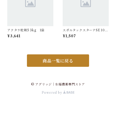
アクタラ粒剤5 3kg 1袋
スポルタックスターナSE 100
ml 1本
¥3,641
¥1,507
商品一覧に戻る
© アグリッジ｜水稲農薬専門ストア
Powered by