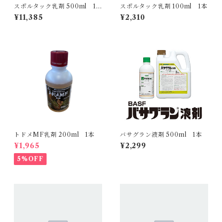
スポルタック乳剤 500ml 1
スポルタック乳剤 100ml 1本
本
¥11,385
¥2,310
トドメMF乳剤 200ml 1本
バサグラン液剤 500ml 1本
¥1,965
¥2,299
5%OFF