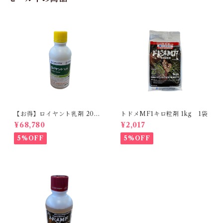
【お得】ロイヤント乳剤 200
トドメMF1キロ粒剤 1kg 1袋
ml 【1箱】20本入
¥68,780
¥2,017
5%OFF
5%OFF