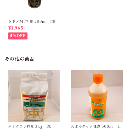
トドメMF乳剤 200ml 1本
¥1,965
5%OFF
その他の商品
バサグラン粒剤 3kg 1袋
スポルタック乳剤 500ml 1
本