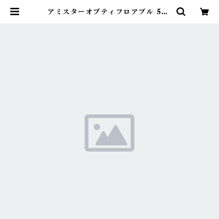
アミスターオプティフロアブル 500
ml 1本 | アグリッジ｜水稲農薬専
門ストア