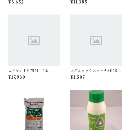
¥3,652
¥11,385
ロイヤント乳剤 1L 1本
スポルタックスターナSE 100
ml 1本
¥17,930
¥1,507