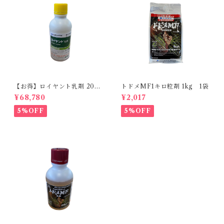
【お得】ロイヤント乳剤 200
トドメMF1キロ粒剤 1kg 1袋
ml 【1箱】20本入
¥68,780
¥2,017
5%OFF
5%OFF