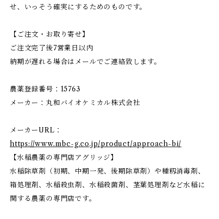
せ、いっそう確実にするためのものです。
【ご注文・お取り寄せ】
ご注文完了後7営業日以内
納期が遅れる場合はメールでご連絡致します。
農薬登録番号：15763
メーカー：丸和バイオケミカル株式会社
メーカーURL：
https://www.mbc-g.co.jp/product/approach-bi/
【水稲農薬の専門店アグリッジ】
水稲除草剤（初期、中期一発、後期除草剤）や種籾消毒剤、
箱処理剤、水稲殺虫剤、水稲殺菌剤、茎葉処理剤など水稲に
関する農薬の専門店です。