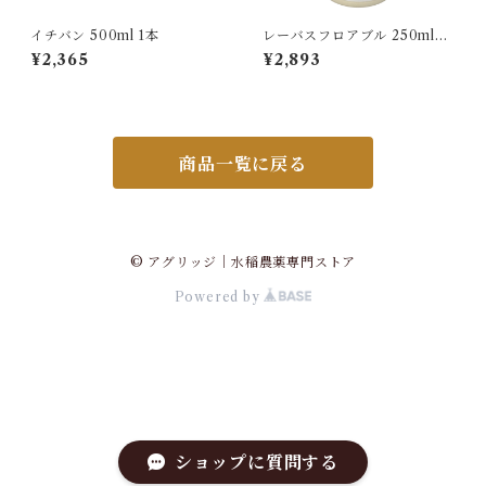
イチバン 500ml 1本
レーバスフロアブル 250ml 1
本
¥2,365
¥2,893
商品一覧に戻る
© アグリッジ｜水稲農薬専門ストア
Powered by
ショップに質問する