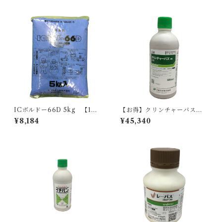
ICボルドー66D 5kg 【1
【お得】クリンチャーバスME
箱】4袋入
液剤 500ml 【1箱】20本入
¥8,184
¥45,340