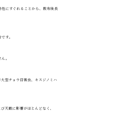
効性にすぐれることから、散布後長
的です。
せん。
等大型チョウ目害虫、キスジノミハ
よび天敵に影響がほとんどなく、