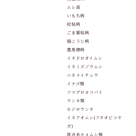
ムレ苗
いもち病
紋枯病
ごま葉枯病
稲こうじ病
墨黒穂病
イネドロオイムシ
イネミズゾウムシ
ニカメイチュウ
イナゴ類
ツマグロヨコバイ
ウンカ類
セジロウンカ
イネアオムシ(フタオビコヤ
ガ)
斑点米カメムシ類