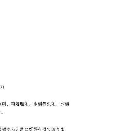
7/
毒剤、箱処理剤、水稲殺虫剤、水稲
す。
家様から非常に好評を得ておりま