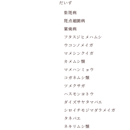
だいず
紫斑病
斑点細菌病
葉焼病
フタスジヒメハムシ
ウコンノメイガ
マメシンクイガ
カメムシ類
マメハンミョウ
コガネムシ類
ツメクサガ
ハスモンヨトウ
ダイズサヤタマバエ
シロイチモジマダラメイガ
タネバエ
ネキリムシ類