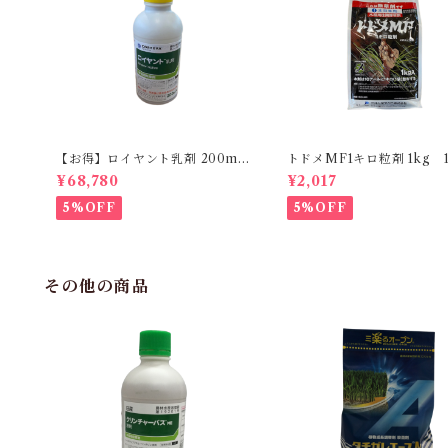
【お得】ロイヤント乳剤 200ml
トドメMF1キロ粒剤 1kg 
【1箱】20本入
¥68,780
¥2,017
5%OFF
5%OFF
その他の商品