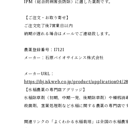
IPM（総合的病害虫防除）に適した薬剤です。
【ご注文・お取り寄せ】
ご注文完了後7営業日以内
納期が遅れる場合はメールでご連絡致します。
農薬登録番号：17121
メーカー：石原バイオサイエンス株式会社
メーカーURL：
https://ibj.iskweb.co.jp/product/application04/28
【水稲農薬の専門店アグリッジ】
水稲除草剤（初期、中期一発、後期除草剤）や種籾消
殺菌剤、茎葉処理剤など水稲に関する農薬の専門店で
関連リンクの「よくわかる水稲栽培」は全国の水稲農