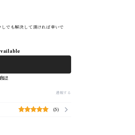
少しでも解決して頂ければ幸いで
available
向け
通報する
(5)