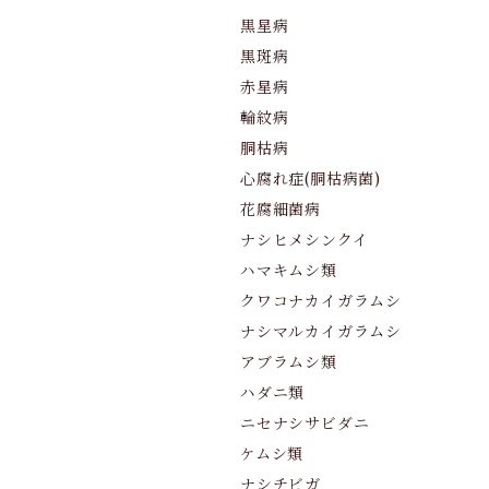
黒星病
黒斑病
赤星病
輪紋病
胴枯病
心腐れ症(胴枯病菌)
花腐細菌病
ナシヒメシンクイ
ハマキムシ類
クワコナカイガラムシ
ナシマルカイガラムシ
アブラムシ類
ハダニ類
ニセナシサビダニ
ケムシ類
ナシチビガ