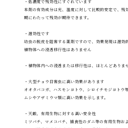
・低濃度で残効性にすぐれています
本剤の有効成分は光、温度に対して比較的安定で、残
期にわたって残効が期待できます。
・遅効性です
幼虫の脱皮を阻害する薬剤ですので、効果発現は遅効
植物体への浸透移行性はありません
・植物体内への浸透または移行性は、ほとんどありま
・大型チョウ目害虫に高い効果があります
オオタバコガ、ハスモンヨトウ、シロイチモジヨトウ
ムシやアザミウマ類に高い効果を示します。
・天敵、有用生物に対する高い安全性
ミツバチ、マメコバチ、捕食性のダニ等の有用生物お