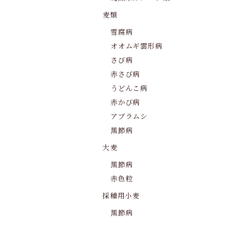
麦類
雪腐病
オオムギ雲形病
さび病
赤さび病
うどんこ病
赤かび病
アブラムシ
黒節病
大麦
黒節病
赤色粒
採種用小麦
黒節病