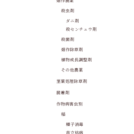
畑作農薬
殺虫剤
ダニ剤
殺センチュウ剤
殺菌剤
畑作除草剤
植物成長調整剤
その他農薬
茎葉処理除草剤
展着剤
作物病害虫別
稲
種子消毒
苗立枯病