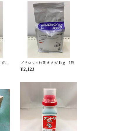
ガ 1
プリロッソ粒剤オメガ 1kg 1袋
¥2,123