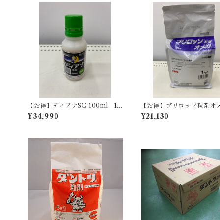
【お得】ディアナSC 100ml 10
【お得】プリロッソ粒剤オメ
本
kg 【1箱】10袋入
¥34,990
¥21,130