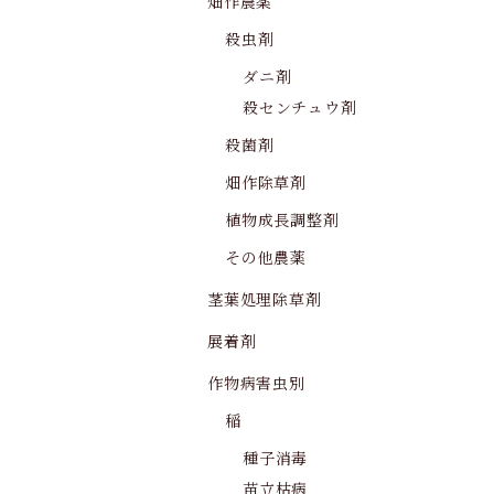
畑作農薬
殺虫剤
ダニ剤
殺センチュウ剤
殺菌剤
畑作除草剤
植物成長調整剤
その他農薬
茎葉処理除草剤
展着剤
作物病害虫別
稲
種子消毒
苗立枯病