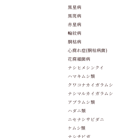
黒星病
黒斑病
赤星病
輪紋病
胴枯病
心腐れ症(胴枯病菌)
花腐細菌病
ナシヒメシンクイ
ハマキムシ類
クワコナカイガラムシ
ナシマルカイガラムシ
アブラムシ類
ハダニ類
ニセナシサビダニ
ケムシ類
ナシチビガ