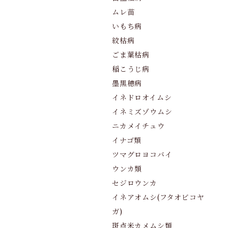
ムレ苗
いもち病
紋枯病
ごま葉枯病
稲こうじ病
墨黒穂病
イネドロオイムシ
イネミズゾウムシ
ニカメイチュウ
イナゴ類
ツマグロヨコバイ
ウンカ類
セジロウンカ
イネアオムシ(フタオビコヤ
ガ)
斑点米カメムシ類