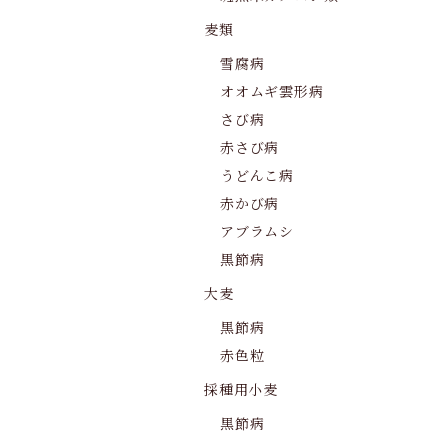
麦類
雪腐病
オオムギ雲形病
さび病
赤さび病
うどんこ病
赤かび病
アブラムシ
黒節病
大麦
黒節病
赤色粒
採種用小麦
黒節病