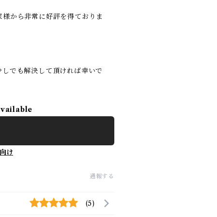
家様から非常に好評を得ておりま
少しでも解決して頂ければ幸いで
available
向け
通報する
(5)