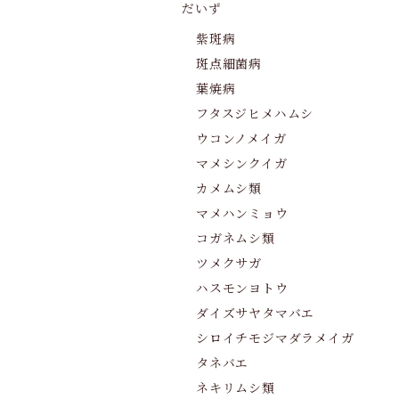
だいず
紫斑病
斑点細菌病
葉焼病
フタスジヒメハムシ
ウコンノメイガ
マメシンクイガ
カメムシ類
マメハンミョウ
コガネムシ類
ツメクサガ
ハスモンヨトウ
ダイズサヤタマバエ
シロイチモジマダラメイガ
タネバエ
ネキリムシ類