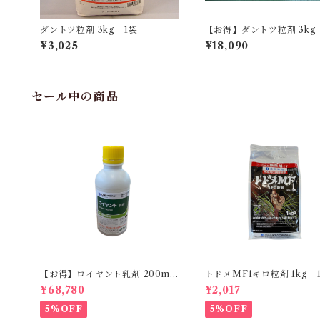
ダントツ粒剤 3kg 1袋
【お得】ダントツ粒剤 3kg
箱】6袋入
¥3,025
¥18,090
セール中の商品
【お得】ロイヤント乳剤 200ml
トドメMF1キロ粒剤 1kg 
【1箱】20本入
¥68,780
¥2,017
5%OFF
5%OFF