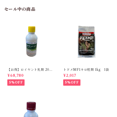
セール中の商品
【お得】ロイヤント乳剤 200
トドメMF1キロ粒剤 1kg 1袋
ml 【1箱】20本入
¥68,780
¥2,017
5%OFF
5%OFF