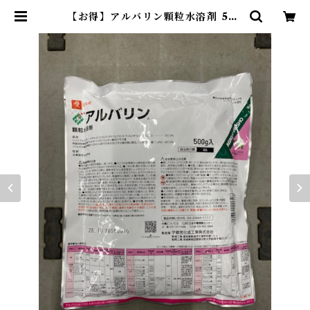
【お得】アルバリン顆粒水溶剤 500
g 【1箱】20袋入 | アグリッジ｜水
稲農薬専門ストア