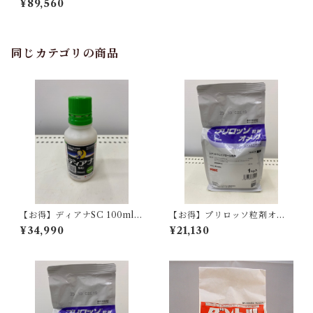
¥89,560
同じカテゴリの商品
【お得】ディアナSC 100ml
【お得】プリロッソ粒剤オメ
10本
ガ 1kg 【1箱】10袋入
¥34,990
¥21,130