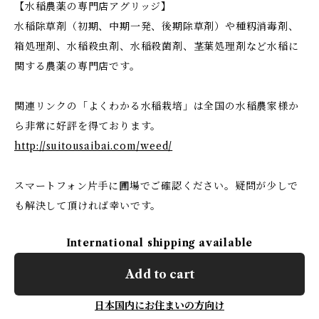
【水稲農薬の専門店アグリッジ】
水稲除草剤（初期、中期一発、後期除草剤）や種籾消毒剤、
箱処理剤、水稲殺虫剤、水稲殺菌剤、茎葉処理剤など水稲に
関する農薬の専門店です。
関連リンクの「よくわかる水稲栽培」は全国の水稲農家様か
ら非常に好評を得ております。
http://suitousaibai.com/weed/
スマートフォン片手に圃場でご確認ください。疑問が少しで
も解決して頂ければ幸いです。
International shipping available
Add to cart
日本国内にお住まいの方向け