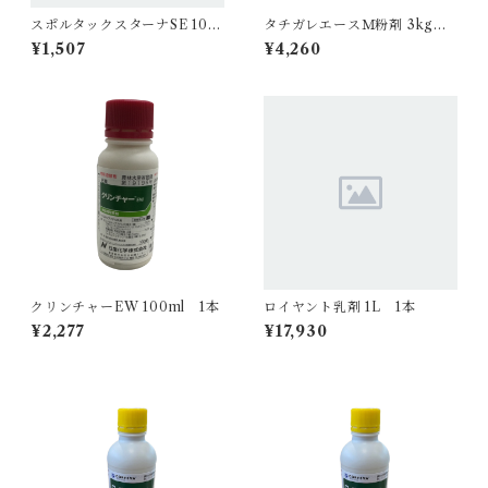
スポルタックスターナSE 100
タチガレエースＭ粉剤 3kg 1
ml 1本
袋
¥1,507
¥4,260
クリンチャーEW 100ml 1本
ロイヤント乳剤 1L 1本
¥2,277
¥17,930