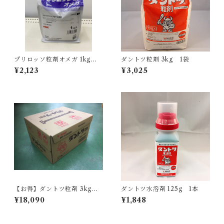
プリロッソ粒剤オメガ 1kg 1
ダントツ粒剤 3kg 1袋
袋
¥2,123
¥3,025
【お得】ダントツ粒剤 3kg
ダントツ水溶剤 125g 1本
【1箱】6袋入
¥18,090
¥1,848