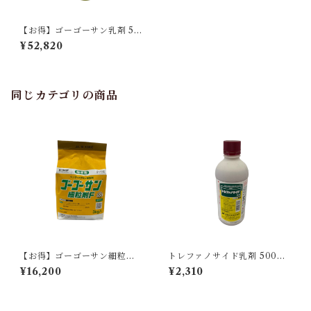
【お得】ゴーゴーサン乳剤 50
0ml 【1箱】20本入
¥52,820
同じカテゴリの商品
【お得】ゴーゴーサン細粒剤F
トレファノサイド乳剤 500ml
3kg 【1箱】8袋入
1本
¥16,200
¥2,310