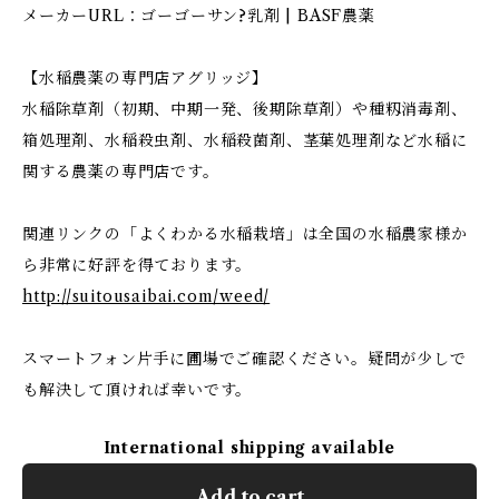
メーカーURL：ゴーゴーサン?乳剤 | BASF農薬
【水稲農薬の専門店アグリッジ】
水稲除草剤（初期、中期一発、後期除草剤）や種籾消毒剤、
箱処理剤、水稲殺虫剤、水稲殺菌剤、茎葉処理剤など水稲に
関する農薬の専門店です。
関連リンクの「よくわかる水稲栽培」は全国の水稲農家様か
ら非常に好評を得ております。
http://suitousaibai.com/weed/
スマートフォン片手に圃場でご確認ください。疑問が少しで
も解決して頂ければ幸いです。
International shipping available
Add to cart