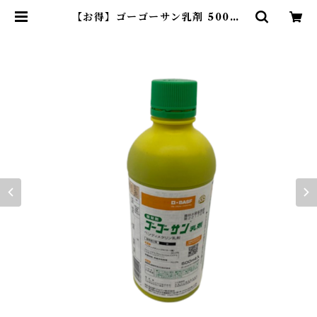
【お得】ゴーゴーサン乳剤 500ml
【1箱】20本入 | アグリッジ｜水
稲農薬専門ストア