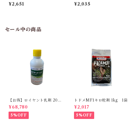
本
袋
¥2,651
¥2,035
セール中の商品
【お得】ロイヤント乳剤 200
トドメMF1キロ粒剤 1kg 1袋
ml 【1箱】20本入
¥68,780
¥2,017
5%OFF
5%OFF