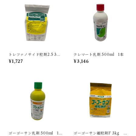
トレファノサイド粒剤2.5 3kg
クレマート乳剤 500ml 1本
1袋
¥1,727
¥3,146
ゴーゴーサン乳剤 500ml 1
ゴーゴーサン細粒剤F 3kg 1