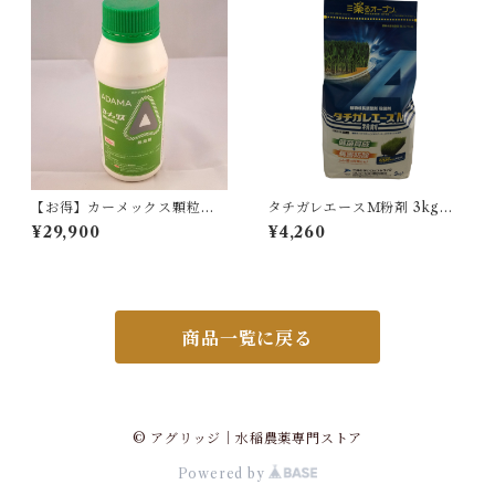
【お得】カーメックス顆粒水
タチガレエースＭ粉剤 3kg 1
和剤 300g 10本
袋
¥29,900
¥4,260
商品一覧に戻る
© アグリッジ｜水稲農薬専門ストア
Powered by