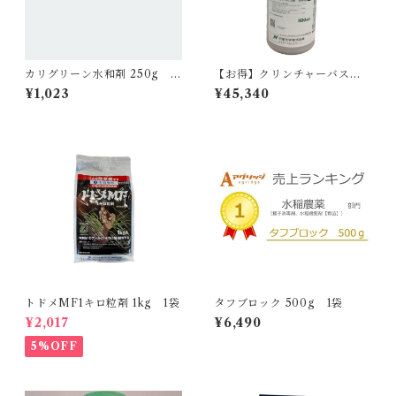
カリグリーン水和剤 250g 1
【お得】クリンチャーバスME
袋
液剤 500ml 【1箱】20本入
¥1,023
¥45,340
トドメMF1キロ粒剤 1kg 1袋
タフブロック 500g 1袋
¥2,017
¥6,490
5%OFF